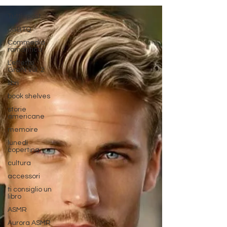
Tutti i post
LGBTQ
Commedia
romantica
L’effetto
Grant vol. 2
libri
book shelves
storie
americane
memoire
lunedì
copertina
cultura
accessori
ti consiglio un
libro
ASMR
Aurora ASMR