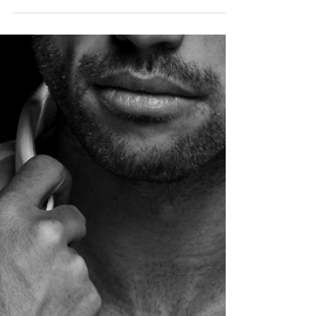
caos globale, il potere maschile si
sgretola… e diventa più feroce. Penso
spesso a cosa debba scrivere o non
scrivere sul mio blog, ma oggi, dopo una
riflessione lunga e intensa, ho deciso di
condividere il mio pensiero di donna, madre
e moglie che osserva la nostra società con
una preoccupazione che prima d’oggi non
si era sentita. Oggi non voglio parlare di
energia positiva perché in questo
momento riesco a scindere la mia vita pri