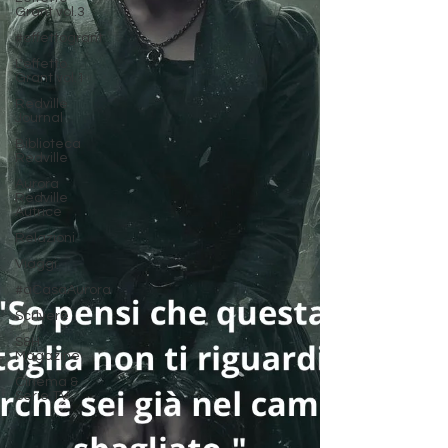
Grant vol.3
#effettogrant
L'effetto
Grant vol.1
Redville
Journal
Biblioteca
Redville
Aurora
Redville
Autrice
Relazioni
Viaggi
#aCasaAurora
Scrivere
S&H
Magazine
Cinema &
Serie TV