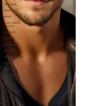
Youtube
Youtuber
relax
suoni della
natura
sussurri
società
tendenze
Scuola
meditazione
respiro
namaste
l'arte del
relax
Puppies
Letteratura
Libro
scandalo