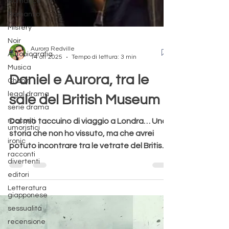
Romance
Romanzo
Mistery
Noir
Autobiografia
Musica
Aurora Redville
14 ott 2025
Tempo di lettura: 3 min
Chopin
legal drama
Daniel e Aurora, tra le
serie drama
sale del British Museum
racconti
umoristici
Dal mio taccuino di viaggio a Londra… Una
ironic
storia che non ho vissuto, ma che avrei
racconti
divertenti
potuto incontrare tra le vetrate del British
editori
Museum. Forse, a volte, basta immaginare
Letteratura
per sentire qualcosa davvero. C’è una
giapponese
storia che mi è rimasta addosso. Forse
sessualità
perché è nata in un luogo dove il tempo
recensione
sembra respirare piano: il British Museum , a