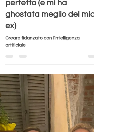
Aurora Redville
23 lug 2025
Tempo di lettura: 2 min
Ho creato il fidanzato
perfetto (e mi ha
ghostata meglio del mio
ex)
Creare fidanzato con l’intelligenza
artificiale