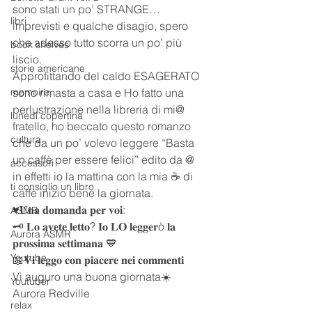
sono stati un po’ STRANGE… 
libri
imprevisti e qualche disagio, spero 
che adesso tutto scorra un po’ più 
book shelves
liscio.
storie americane
Approfittando del caldo ESAGERATO 
memoire
sono rimasta a casa e Ho fatto una 
perlustrazione nella libreria di mi@ 
lunedì copertina
fratello, ho beccato questo romanzo 
cultura
che da un po’ volevo leggere “Basta 
un caffè per essere felici” edito da @
accessori
in effetti io la mattina con la mia ☕️ di 
ti consiglio un libro
caffè inizio bene la giornata.
♥️𝐔𝐧𝐚 𝐝𝐨𝐦𝐚𝐧𝐝𝐚 𝐩𝐞𝐫 𝐯𝐨𝐢:
ASMR
🗝 𝐋𝐨 𝐚𝐯𝐞𝐭𝐞 𝐥𝐞𝐭𝐭𝐨? 𝐈𝐨 𝐋𝐎 𝐥𝐞𝐠𝐠𝐞𝐫ò 𝐥𝐚 
Aurora ASMR
𝐩𝐫𝐨𝐬𝐬𝐢𝐦𝐚 𝐬𝐞𝐭𝐭𝐢𝐦𝐚𝐧𝐚 💙
Youtube
📖𝐕𝐢 𝐥𝐞𝐠𝐠𝐨 𝐜𝐨𝐧 𝐩𝐢𝐚𝐜𝐞𝐫𝐞 𝐧𝐞𝐢 𝐜𝐨𝐦𝐦𝐞𝐧𝐭𝐢
Vi auguro una buona giornata☀️
Youtuber
Aurora Redville 
relax