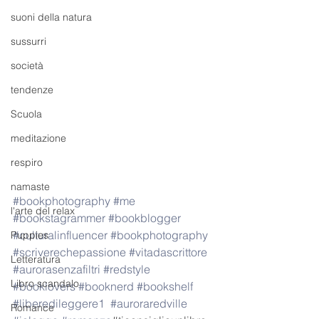
suoni della natura
sussurri
società
tendenze
Scuola
meditazione
respiro
namaste
#bookphotography
#me
l'arte del relax
#bookstagrammer
#bookblogger
#culturalinfluencer
#bookphotography
Puppies
#scriverechepassione
#vitadascrittore
Letteratura
#aurorasenzafiltri
#redstyle
Libro scandalo
#booklovers
#booknerd
#bookshelf
#liberedileggere1
#auroraredville
Romance