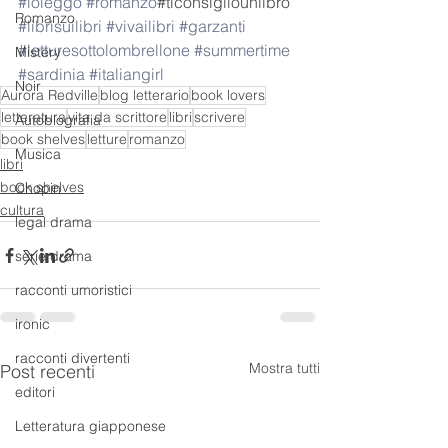
#ioleggo
#romanzo
#ticonsigliounlibro 
Romanzo
#librisuilibri
#vivailibri
#garzanti
#letturesottolombrellone
#summertime
Mistery
#sardinia
#italiangirl
Noir
Aurora Redville
blog letterario
book lovers
letteratura
vita da scrittore
libri
scrivere
Autobiografia
book shelves
letture
romanzo
Musica
libri
book shelves
Chopin
cultura
legal drama
serie drama
racconti umoristici
ironic
racconti divertenti
Mostra tutti
Post recenti
editori
Letteratura giapponese