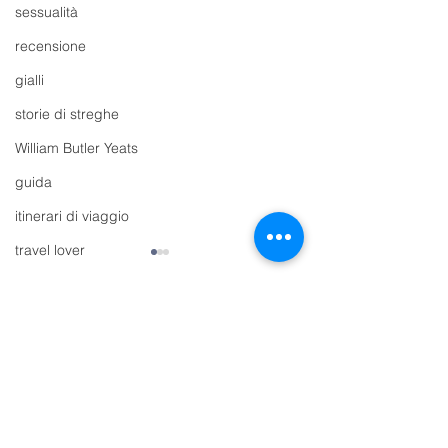
sessualità
recensione
gialli
storie di streghe
William Butler Yeats
guida
itinerari di viaggio
travel lover
libri per ragazzi
adolescenza
Commenti
biografia
musica
“La ragazza degli anni ’20
🎃 HALLOWEEN
Scrivi un commento...
resilienza
(nel 2025): il mio viaggio
RICORDI, ZUCC