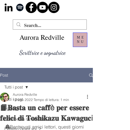
Aurora Redville
ME
NU
Scrittrice e sognatrice
Post
Tutti i post
Aurora Redville
Tutti i post
12 ago 2022
Tempo di lettura: 1 min
📙𝐁𝐚𝐬𝐭𝐚 𝐮𝐧 𝐜𝐚𝐟𝐟è 𝐩𝐞𝐫 𝐞𝐬𝐬𝐞𝐫𝐞
LGBTQ
𝐟𝐞𝐥𝐢𝐜𝐢 𝐝𝐢 𝐓𝐨𝐬𝐡𝐢𝐤𝐚𝐳𝐮 𝐊𝐚𝐰𝐚𝐠𝐮𝐜i
Commedia romantica
🏯Bentrovati amici lettori, questi giorni 
L’effetto Grant vol. 2