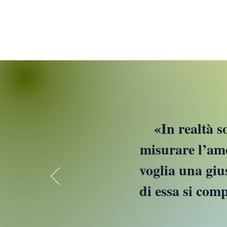
​«
In realtà s
misurare l’amo
voglia una giu
di essa si comp