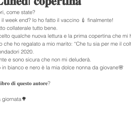
𝐮𝐧𝐞𝐝ì 𝐜𝐨𝐩𝐞𝐫𝐭𝐢𝐧𝐚
ori, come state?
Youtube
Youtuber
relax
suoni della natura
l week end? Io ho fatto il vaccino 💉 finalmente! 
to collaterale tutto bene.
celto qualche nuova lettura e la prima copertina che mi 
ditazione
respiro
namaste
l'arte del relax
ro che ho regalato a mio marito: “Che tu sia per me il colte
ndadori 2020.
nte e sono sicura che non mi deluderà. 
lo
Romance
Romanzo
o in bianco e nero è la mia dolce nonna da giovane🌸
𝐢𝐛𝐫𝐨 𝐝𝐢 𝐪𝐮𝐞𝐬𝐭𝐨 𝐚𝐮𝐭𝐨𝐫𝐞?
 giornata🌳