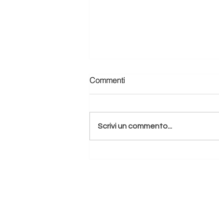
Commenti
Scrivi un commento...
“La ragazza degli anni ’20
(nel 2025): il mio viaggio
nell’Art Déco”