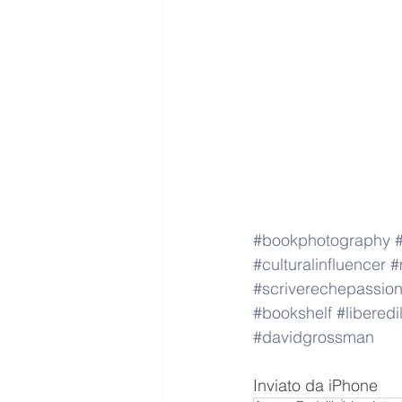
#bookphotography
#culturalinfluencer
#
#scriverechepassio
#bookshelf
#libered
#davidgrossman
Inviato da iPhone