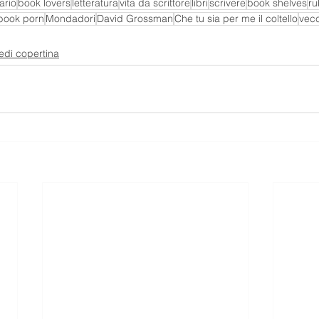
ario
book lovers
letteratura
vita da scrittore
libri
scrivere
book shelves
ru
book porn
Mondadori
David Grossman
Che tu sia per me il coltello
vecc
edì copertina