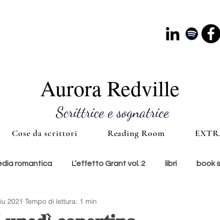
Aurora Redville
Scrittrice e sognatrice
Cose da scrittori
Reading Room
EXTR
ia romantica
L’effetto Grant vol. 2
libri
book 
iu 2021
Tempo di lettura: 1 min
e
lunedì copertina
cultura
accessori
ti con