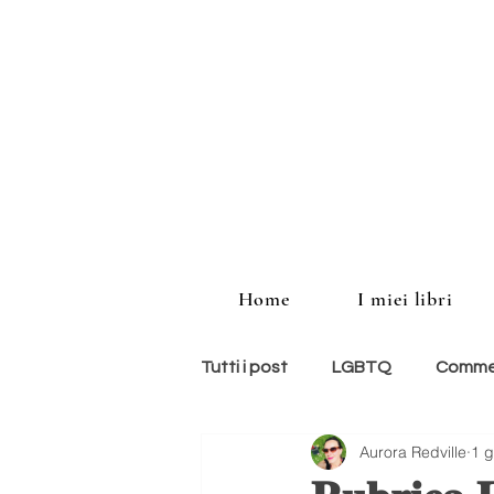
Home
I miei libri
Tutti i post
LGBTQ
Commed
Aurora Redville
1 g
storie americane
memoir