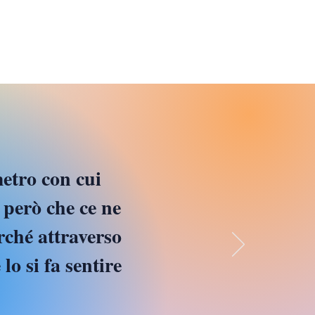
metro con cui
 però che ce ne
rché attraverso
lo si fa sentire