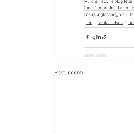
Aurora Redville
blog letter
lunedì copertina
libri belli
rose
sunglasses
green life
libri
book shelves
lun
Post recenti