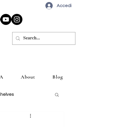
Accedi
A
About
Blog
shelves
siglio un libro