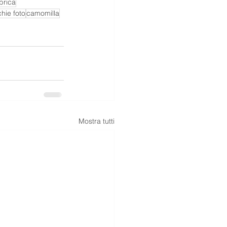
brica
hie foto
camomilla
Mostra tutti