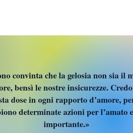
e-mail:
aurora.redville@gmail.com
© 2021 by Aurora Redville
ono convinta che la gelosia non sia il 
re, bensì le nostre insicurezze. Credo
sta dose in ogni rapporto d’amore, pe
iono determinate azioni per l’amato e 
importante.»