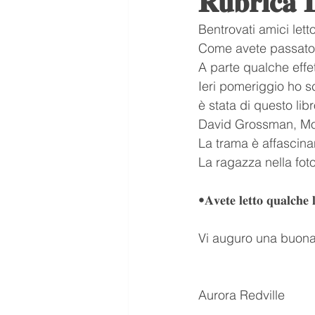
𝐑𝐮𝐛𝐫𝐢𝐜𝐚 
Bentrovati amici lett
ASMR
Aurora ASMR
Come avete passato i
A parte qualche effet
Ieri pomeriggio ho s
tendenze
Scuola
me
è stata di questo lib
David Grossman, Mo
La trama è affascina
Letteratura
Libro scanda
La ragazza nella fot
•𝐀𝐯𝐞𝐭𝐞 𝐥𝐞𝐭𝐭𝐨 𝐪𝐮𝐚𝐥𝐜𝐡𝐞 
Vi auguro una buona
Aurora Redville 