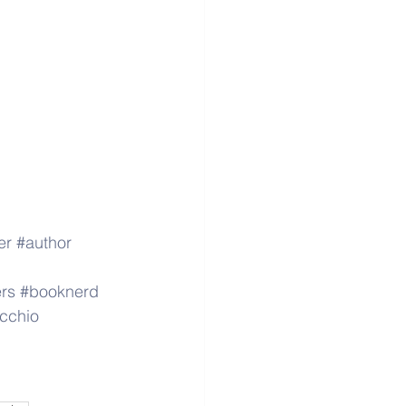
er
#author
rs
#booknerd
cchio