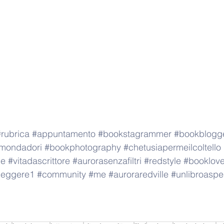
#rubrica
#appuntamento
#bookstagrammer
#bookblogg
mondadori
#bookphotography
#chetusiapermeilcoltello
ne
#vitadascrittore
#aurorasenzafiltri
#redstyle
#booklove
ileggere1
#community
#me
#auroraredville
#unlibroaspe