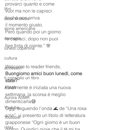
provarci quanto e come 
libri
vuoi ma non le capisci 
finché non arriva 
book shelves
il momento giusto.
storie americane
Però quando poi un giorno 
memoire
le capisci, dopo non puoi 
fare finta di niente.” 🌸
lunedì copertina
cultura
Welcome to reader friends,
accessori
Buongiorno amici buon lunedì, come 
ti consiglio un libro
state?
Finalmente è iniziata una nuova 
ASMR
settimana, la scorsa è meglio 
Aurora ASMR
dimenticarla😅
Youtube
Oggi seguendo l’onda 🌊 de “Una rosa 
sola”, vi presento un titolo di letteratura 
Youtuber
giapponese “Ogni giorno è un buon 
relax
giorno. Quindici gioie che il tè mi ha 