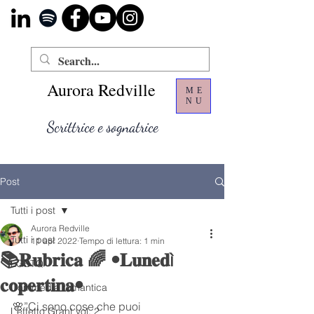
Aurora Redville
ME
NU
Scrittrice e sognatrice
Post
Tutti i post
Aurora Redville
Tutti i post
11 apr 2022
Tempo di lettura: 1 min
📚𝐑𝐮𝐛𝐫𝐢𝐜𝐚 🌈 •𝐋𝐮𝐧𝐞𝐝ì
LGBTQ
𝐜𝐨𝐩𝐞𝐫𝐭𝐢𝐧𝐚•
Commedia romantica
🌸”Ci sono cose che puoi 
L’effetto Grant vol. 2