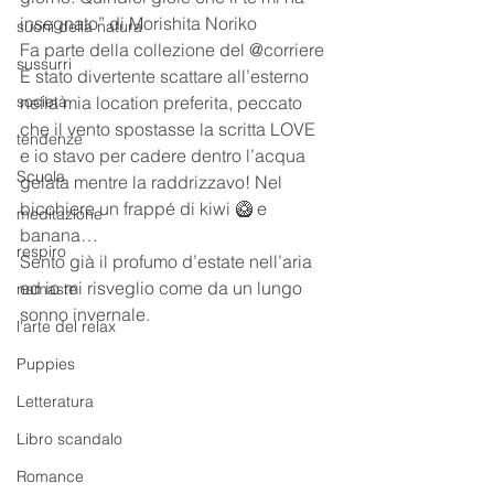
insegnato” di Morishita Noriko 
suoni della natura
Fa parte della collezione del @corriere
sussurri
È stato divertente scattare all’esterno 
società
nella mia location preferita, peccato 
che il vento spostasse la scritta LOVE 
tendenze
e io stavo per cadere dentro l’acqua 
Scuola
gelata mentre la raddrizzavo! Nel 
bicchiere un frappé di kiwi 🥝 e 
meditazione
banana…
respiro
Sento già il profumo d’estate nell’aria 
ed io mi risveglio come da un lungo 
namaste
sonno invernale. 
l'arte del relax
Puppies
Letteratura
Libro scandalo
Romance