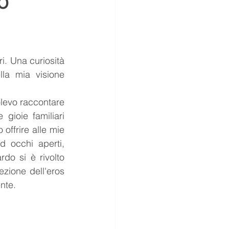
o
sussurri
società
i. Una curiosità 
Puppies
la mia visione 
levo raccontare 
gioie familiari 
offrire alle mie 
occhi aperti, 
do si è rivolto 
zione dell'eros 
nte.