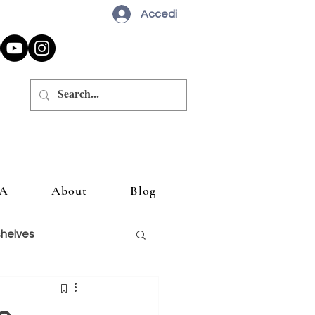
Accedi
A
About
Blog
shelves
siglio un libro