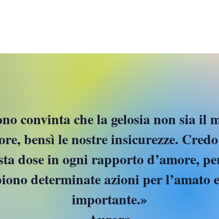
e-mail:
aurora.redville@gmail.com
© 2021 by Aurora Redville
ono convinta che la gelosia non sia il 
re, bensì le nostre insicurezze. Credo
sta dose in ogni rapporto d’amore, pe
iono determinate azioni per l’amato e 
importante.»