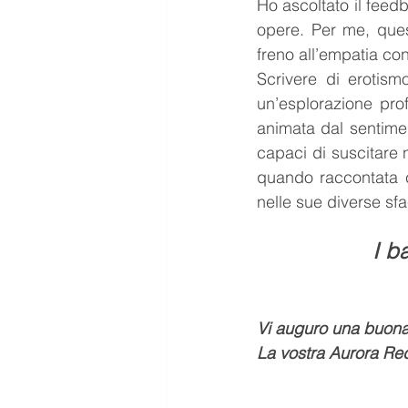
Ho ascoltato il feedba
opere. Per me, ques
freno all’empatia con
Scrivere di erotism
un’esplorazione pro
animata dal sentime
capaci di suscitare n
quando raccontata c
nelle sue diverse sfa
I b
Vi auguro una buona
La vostra Aurora Red