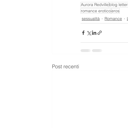
Aurora Redville
blog letter
romance erotico
eros
sessualità
Romance
Post recenti