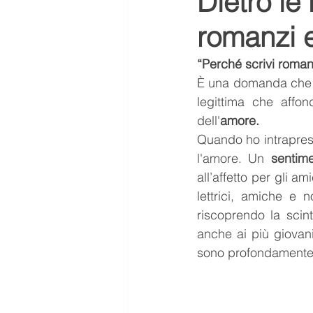
Dietro le
romanzi e
ASMR
Aurora ASMR
“Perché scrivi romanz
È una domanda che ris
tendenze
Scuola
me
legittima che affon
dell'
amore.
Quando ho intrapres
Letteratura
Libro scanda
l'amore. Un 
sentim
all’affetto per gli a
lettrici, amiche e n
riscoprendo la scint
anche ai più giovani
sono profondamente 