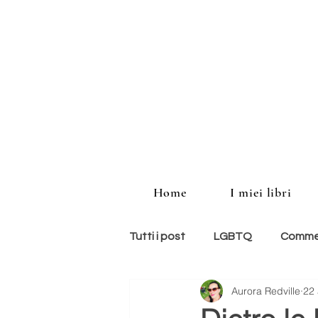
Home
I miei libri
Tutti i post
LGBTQ
Commed
Aurora Redville
22
storie americane
memoir