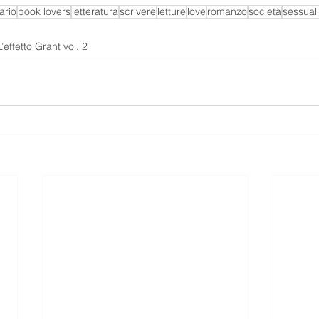
ario
book lovers
letteratura
scrivere
letture
love
romanzo
società
sessuali
L’effetto Grant vol. 2