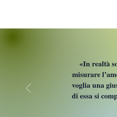
​«
In realtà s
misurare l’amo
voglia una giu
di essa si comp