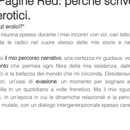
 Pagine Red: perché scriv
rotici.
Youtube
Youtuber
relax
suoni della natura
i erotici?” 
uona spesso durante i miei incontri con voi, cari lettor
ditazione
respiro
namaste
l'arte del relax
da le radici nel cuore stesso delle mie storie e nel
o 
il mio percorso narrativo
, una certezza mi guidava: vo
lo
Romance
Romanzo
ento
 che permea ogni fibra della mia esistenza, dalle 
mici e la bellezza del mondo che mi circonda. Desideravo 
on, un’oasi di 
evasione
, un momento per sognare ad 
illa in un quotidiano a volte frenetico. Ma il mio sguar
, in un’epoca in cui le dinamiche relazionali e la perce
mutate, con un dialogo intergenerazionale spesso care