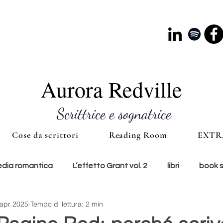
Aurora Redville
Scrittrice e sognatrice
Cose da scrittori
Reading Room
EXTR
ia romantica
L’effetto Grant vol. 2
libri
book 
 apr 2025
Tempo di lettura: 2 min
e
lunedì copertina
cultura
accessori
ti con