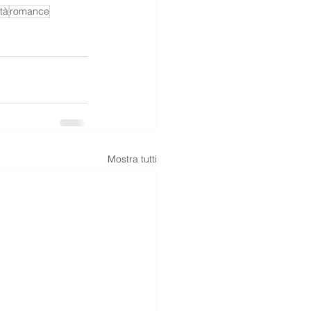
tà
romance
Mostra tutti