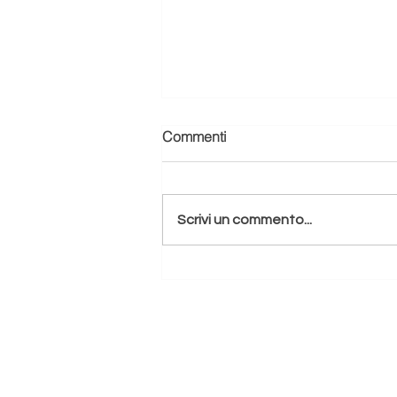
Commenti
Scrivi un commento...
🌿 Redville Journal.Imparare
a stare soli (e lavorare bene
da casa): la mia verità