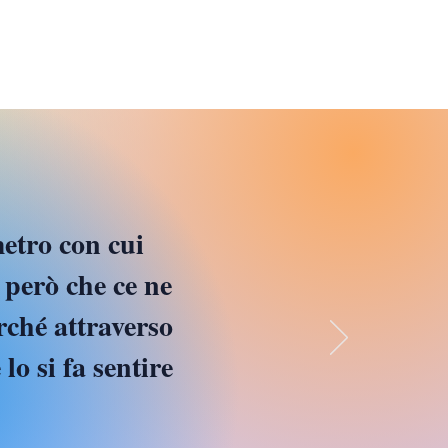
metro con cui
 però che ce ne
rché attraverso
lo si fa sentire