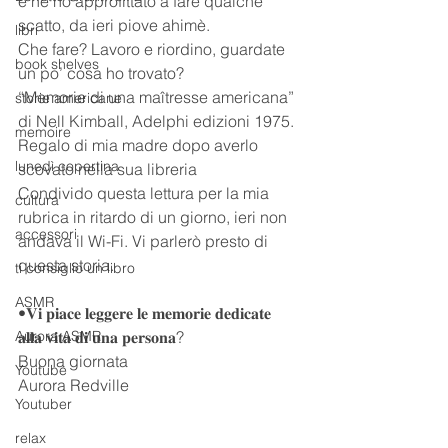
e ne ho approfittato a fare qualche 
scatto, da ieri piove ahimè.  
libri
Che fare? Lavoro e riordino, guardate 
book shelves
un po’ cosa ho trovato?
“Memorie di una maîtresse americana” 
storie americane
di Nell Kimball, Adelphi edizioni 1975.
memoire
Regalo di mia madre dopo averlo 
lunedì copertina
scovato nella sua libreria 
Condivido questa lettura per la mia 
cultura
rubrica in ritardo di un giorno, ieri non 
accessori
andava il Wi-Fi. Vi parlerò presto di 
questa storia.
ti consiglio un libro
ASMR
•𝐕𝐢 𝐩𝐢𝐚𝐜𝐞 𝐥𝐞𝐠𝐠𝐞𝐫𝐞 𝐥𝐞 𝐦𝐞𝐦𝐨𝐫𝐢𝐞 𝐝𝐞𝐝𝐢𝐜𝐚𝐭𝐞 
Aurora ASMR
𝐚𝐥𝐥𝐚 𝐯𝐢𝐭𝐚 𝐝𝐢 𝐮𝐧𝐚 𝐩𝐞𝐫𝐬𝐨𝐧𝐚?
Buona giornata
Youtube
Aurora Redville
Youtuber
relax