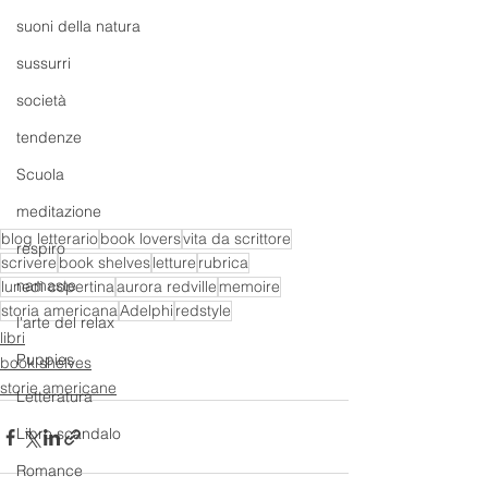
suoni della natura
sussurri
società
tendenze
Scuola
meditazione
blog letterario
book lovers
vita da scrittore
respiro
scrivere
book shelves
letture
rubrica
namaste
lunedì copertina
aurora redville
memoire
storia americana
Adelphi
redstyle
l'arte del relax
libri
Puppies
book shelves
storie americane
Letteratura
Libro scandalo
Romance