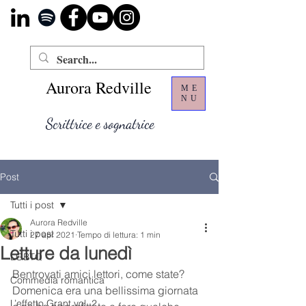
Aurora Redville
ME
NU
Scrittrice e sognatrice
Post
Tutti i post
Aurora Redville
Tutti i post
27 apr 2021
Tempo di lettura: 1 min
Letture da lunedì
LGBTQ
Bentrovati amici lettori, come state?
Commedia romantica
Domenica era una bellissima giornata 
L’effetto Grant vol. 2