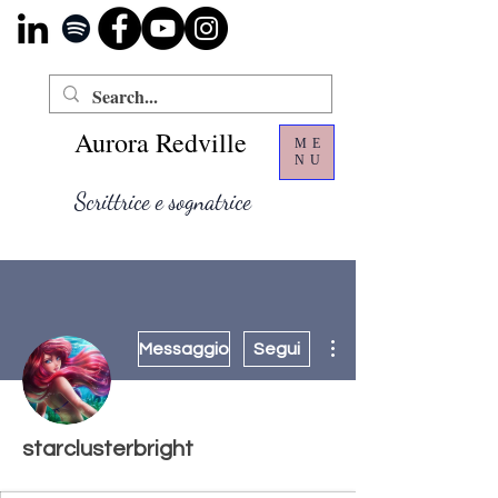
Aurora Redville
ME
NU
Scrittrice e sognatrice
Altre azioni
Messaggio
Segui
starclusterbright