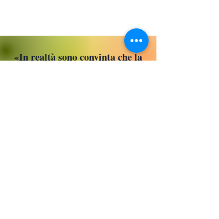
​«
In realtà sono convinta che la
gelosia non sia il metro con cui
misurare l’amore, bensì le
nostre insicurezze. Credo però
che ce ne voglia una giusta dose
in ogni rapporto d’amore,
perché attraverso di essa si
compiono determinate azioni
per l’amato e lo si fa sentire
importante.»
Aurora