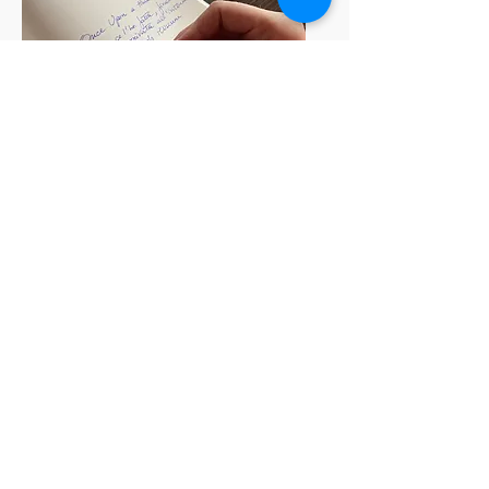
Per il lettore:
Quando dovete scegliere un libro
potete fare 5 cose:
leggere la quarta di copertina;
guardare la biografia dell’autore e
vedere se suscita in voi interesse;
leggere il pitch (cos’è il pitch? Ne
parleremo nel prossimo capitolo)
leggere le recensioni.
ascoltare i consigli del libraio.
Io personalmente adoro guardare le
copertine dei libri quindi spesso mi