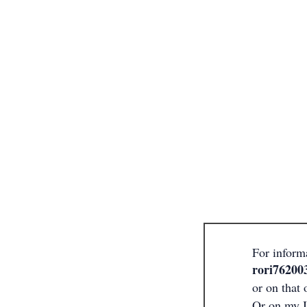
For inform
rori76200
or on that
Or on my I