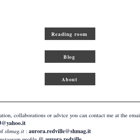
Reading room
Blog
About
ation, collaborations or advice you can contact me at the emai
3@yahoo.it
aurora.redville@shmag.it
 of
shmag.it
:
@ aurora.redville
nstagram profile