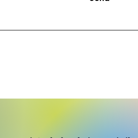
e-mail:
rory762003@yahoo.it
© 2021 by Aurora Redville