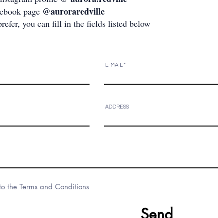
@auroraredville
ebook page
prefer, you can fill in the fields listed below
E-MAIL
ADDRESS
to the Terms and Conditions
Send