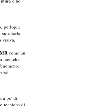
entura e ho
o, perlopiù
 suscitarla
 visiva,
ASMR
come un
o tecniche
ul fenomeno.
tisti.
un po' di
le tecniche di