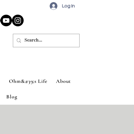
Log In
a
Ohm&#39;s Life
About
Blog