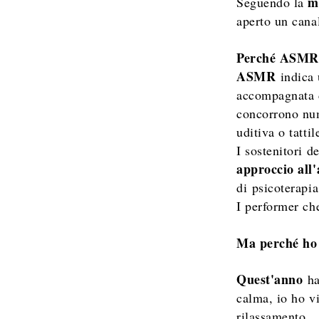
m
Seguendo la
aperto un cana
Perché ASM
ASMR
indica
accompagnata 
concorrono nume
uditiva o tatti
I sostenitori 
approccio all'
di
psicoterapia
I performer ch
Ma perché ho 
Quest'anno
ha
calma, io ho vi
rilassamento.