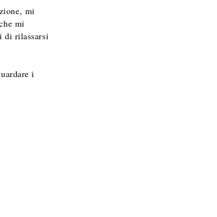
azione, mi
iche mi
 di rilassarsi
guardare i