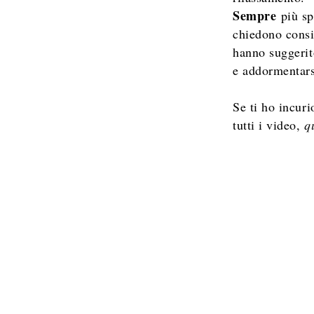
Sempre
più s
chiedono consi
hanno suggerito
e addormentars
Se ti ho incuri
tutti i video,
q