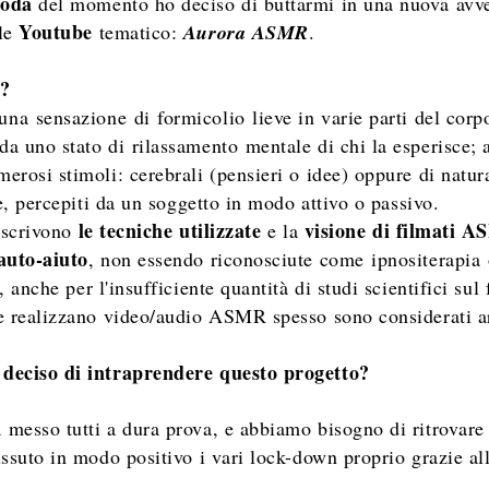
oda
del momento ho deciso di buttarmi in una nuova avv
Youtube
le
tematico:
Aurora ASMR
.
R?
 una
sensazione
di
formicolio
lieve in varie parti del corp
da uno stato di
rilassamento
mentale di chi la esperisce; a
rosi stimoli: cerebrali (pensieri o idee) oppure di natura
le, percepiti da un soggetto in modo attivo o passivo.
le tecniche utilizzate
visione di filmati 
descrivono
e la
auto-aiuto
, non essendo riconosciute come
ipnositerapia
, anche per l'insufficiente quantità di studi scientifici s
e realizzano video/audio ASMR spesso sono considerati ar
deciso di intraprendere questo progetto?
 messo tutti a dura prova, e abbiamo bisogno di ritrovare 
ssuto in modo positivo i vari lock-down proprio grazie al