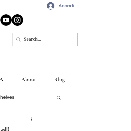
Accedi
A
About
Blog
shelves
siglio un libro