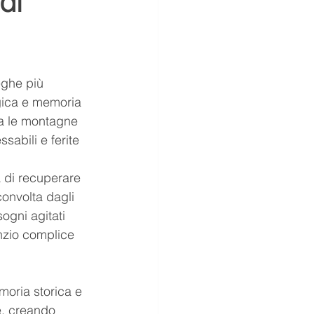
di
sussurri
società
eghe più 
Puppies
gica e memoria 
ra le montagne 
abili e ferite 
 di recuperare 
convolta dagli 
sogni agitati 
enzio complice 
oria storica e 
e, creando 