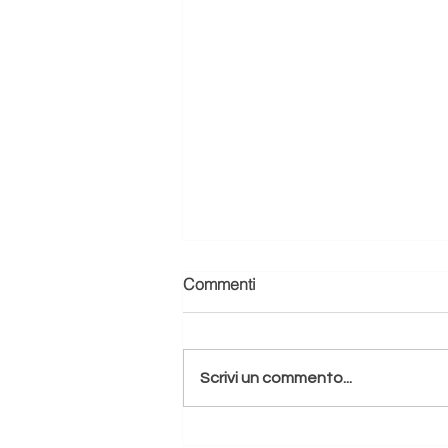
Commenti
Scrivi un commento...
🌿 Redville Journal.Imparare