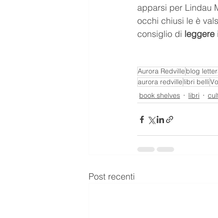
apparsi per Lindau M
occhi chiusi le è val
consiglio di 
leggere 
Aurora Redville
blog letter
aurora redville
libri belli
Vo
book shelves
libri
cul
Post recenti