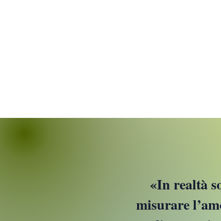
a stare soli (e lavorare bene
da casa): la mia verità
​«
In realtà s
misurare l’amo