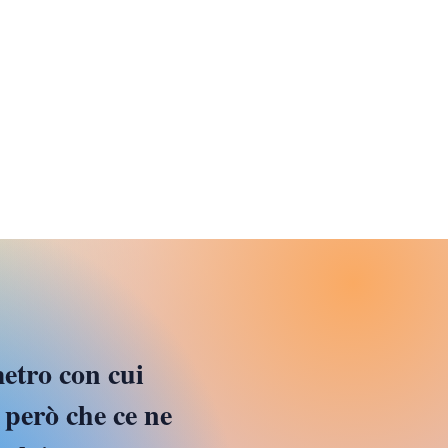
ORDI, ZUCCHE E
COLI FANTASMI
metro con cui
 però che ce ne