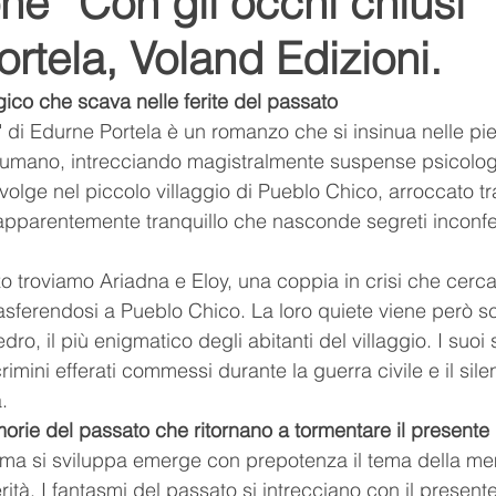
e “Con gli occhi chiusi” 
rtela, Voland Edizioni.
Youtube
Youtuber
relax
suoni della natura
co che scava nelle ferite del passato
i" di Edurne Portela è un romanzo che si insinua nelle pi
ditazione
respiro
namaste
l'arte del relax
 umano, intrecciando magistralmente suspense psicolo
 svolge nel piccolo villaggio di Pueblo Chico, arroccato t
pparentemente tranquillo che nasconde segreti inconfess
lo
Romance
Romanzo
o troviamo Ariadna e Eloy, una coppia in crisi che cerca
rasferendosi a Pueblo Chico. La loro quiete viene però s
edro, il più enigmatico degli abitanti del villaggio. I suoi 
 crimini efferati commessi durante la guerra civile e il sil
.
rie del passato che ritornano a tormentare il presente
ma si sviluppa emerge con prepotenza il tema della mem
erità. I fantasmi del passato si intrecciano con il present