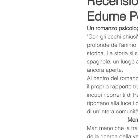
Recension
Edurne Po
ASMR
Aurora ASMR
Un romanzo psicologi
"Con gli occhi chius
tendenze
Scuola
me
profonde dell'animo
storica. La storia si
spagnole, un luogo a
Letteratura
Libro scanda
ancora aperte.
Al centro del romanz
il proprio rapporto t
incubi ricorrenti di P
riportano alla luce i
di un'intera comunità
Memo
Man mano che la tra
della ricerca della v