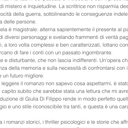
i mistero e inquietudine. La scrittrice non risparmia des
trocità della guerra, sottolineando le conseguenze indele
ta delle persone.
ela è magistrale: alterna sapientemente il presente al p
 di diversi personaggi e svelando frammenti di verità pa
i, a loro volta complessi e ben caratterizzati, lottano cont
ercano di fare i conti con un passato ingombrante.
 e disturbante, che non lascia indifferenti. Un'opera che
tanza della memoria e sulla necessità di confrontarsi con i
 un futuro migliore.
a leggere il romanzo non sapevo cosa aspettarmi, è sta
o capito subito che sarebbe stata una lettura che mi av
duzione di Giulia Di Filippo rende in modo perfetto quello
gio e uno stile riconoscibile tra tanti, e questa è una cara
 i romanzi storici, i thriller psicologici e le storie che af