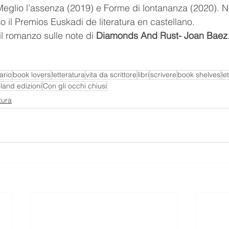
eglio l’assenza (2019) e Forme di lontananza (2020). N
so il Premios Euskadi de literatura en castellano.
il romanzo sulle note di 
Diamonds And Rust- Joan Baez
ario
book lovers
letteratura
vita da scrittore
libri
scrivere
book shelves
le
land edizioni
Con gli occhi chiusi
tura