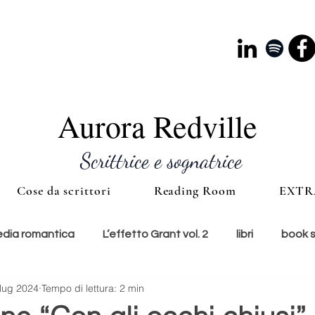
Aurora Redville
Scrittrice e sognatrice
Cose da scrittori
Reading Room
EXTR
ia romantica
L’effetto Grant vol. 2
libri
book 
lug 2024
Tempo di lettura: 2 min
e
lunedì copertina
cultura
accessori
ti con