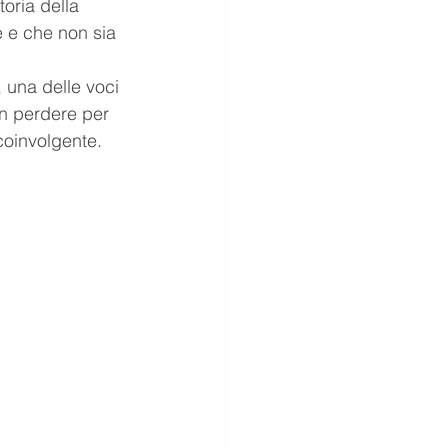
oria della 
e e che non sia 
 una delle voci 
n perdere per 
 coinvolgente.