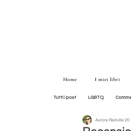
Home
I miei libri
Tutti i post
LGBTQ
Commed
Aurora Redville
20 
storie americane
memoir