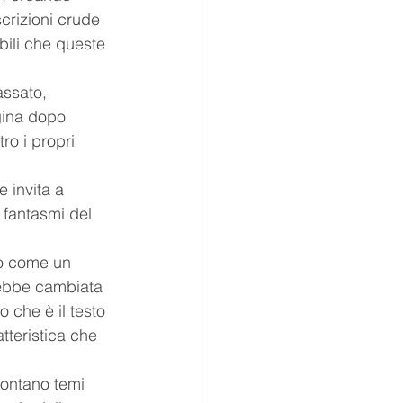
crizioni crude 
bili che queste 
assato, 
gina dopo 
ro i propri 
 invita a 
 fantasmi del 
to come un 
rebbe cambiata 
 che è il testo 
tteristica che 
frontano temi 