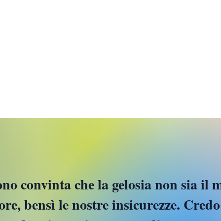
(nel 2025): il mio viaggio
RIC
nell’Art Déco”
PIC
e-mail:
aurora.redville@gmail.com
© 2021 by Aurora Redville
ono convinta che la gelosia non sia il 
re, bensì le nostre insicurezze. Credo