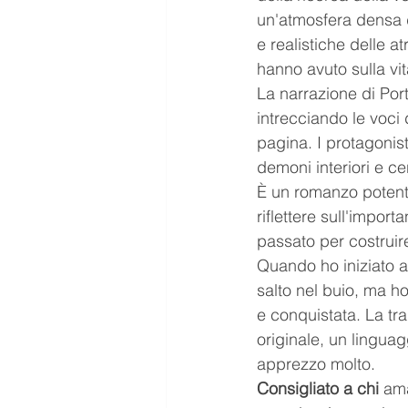
un'atmosfera densa d
e realistiche delle a
hanno avuto sulla vi
La narrazione di Port
intrecciando le voci
pagina. I protagonist
demoni interiori e c
È un romanzo potente
riflettere sull'impor
passato per costruire
Quando ho iniziato 
salto nel buio, ma h
e conquistata. La tra
originale, un linguag
apprezzo molto.
Consigliato a chi 
ama