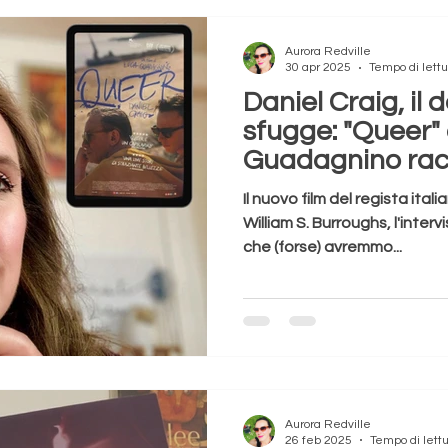
Aurora Redville
30 apr 2025
Tempo di lettu
Daniel Craig, il 
sfugge: "Queer"
Guadagnino rac
maschere.
Il nuovo film del regista itali
William S. Burroughs, l'inte
che (forse) avremmo...
Aurora Redville
26 feb 2025
Tempo di lettu