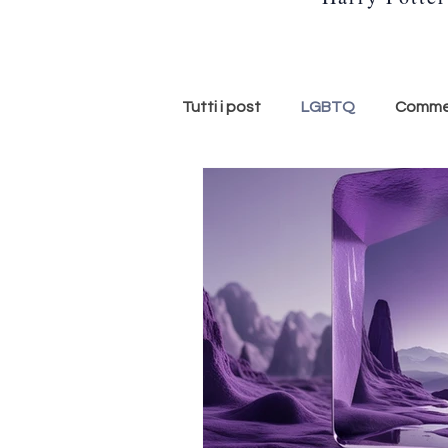
Tutti i post
LGBTQ
Commed
storie americane
memoir
ASMR
Aurora ASMR
tendenze
Scuola
me
Letteratura
Libro scanda