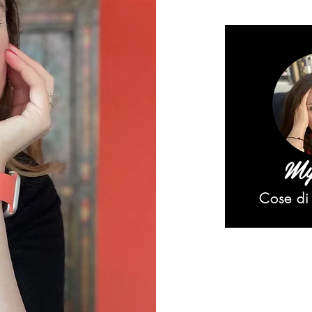
My
Cose di 