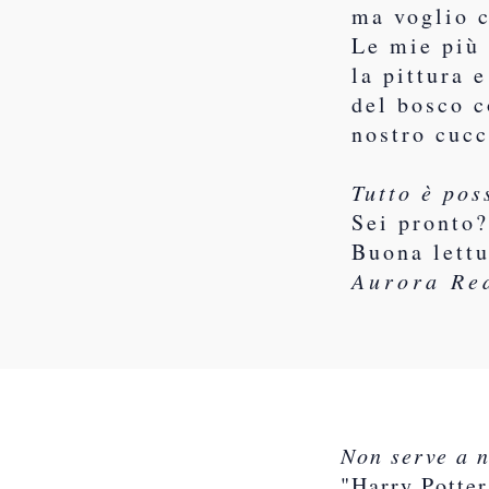
ma voglio c
Le mie più 
la pittura 
del bosco c
nostro cucc
Tutto è pos
Sei pronto
Buona lett
Aurora Re
Non serve a n
"Harry Potter