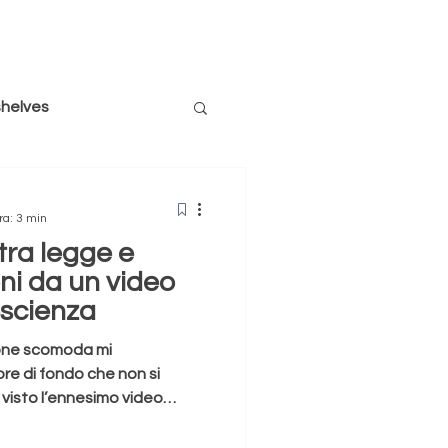
shelves
siglio un libro
ra: 3 min
 tra legge e
sussurri
società
ioni da un video
oscienza
Puppies
ione scomoda mi
e di fondo che non si
visto l’ennesimo video
 Repubblica, l’indignazione
 si tratta solo di cronaca o