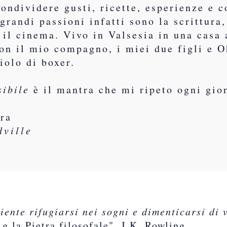
ondividere gusti, ricette, esperienze e c
grandi passioni infatti sono la scrittura,
e il cinema. Vivo in Valsesia in una casa 
on il mio compagno, i miei due figli e O
iolo di boxer.
sibile
è il mantra che mi ripeto ogni gio
?
ura
dville
iente rifugiarsi nei sogni e dimenticarsi di v
 e la Pietra filosofale", J.K. Rowling.