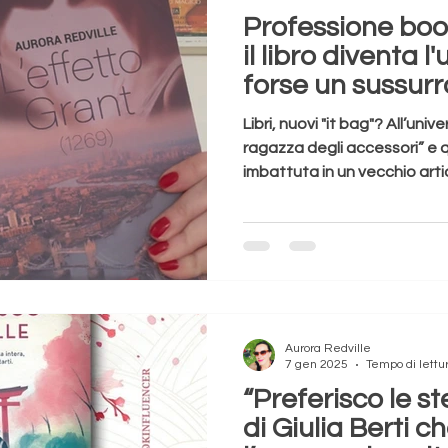
Professione book
il libro diventa l
forse un sussurro
Libri, nuovi "it bag"? All’uni
ragazza degli accessori” e quando
imbattuta in un vecchio artic
Aurora Redville
7 gen 2025
Tempo di lettu
“Preferisco le st
di Giulia Berti c