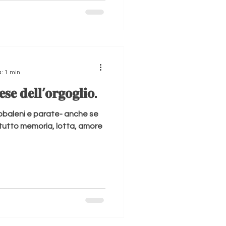
profondo, che ha a che fare
l senso di umanità. A
uno degli uomini politici più
rad Lander – attuale
a: 1 min
𝐞 𝐝𝐞𝐥𝐥’𝐨𝐫𝐠𝐨𝐠𝐥𝐢𝐨.
obaleni e parate- anche se
ttutto memoria, lotta, amore