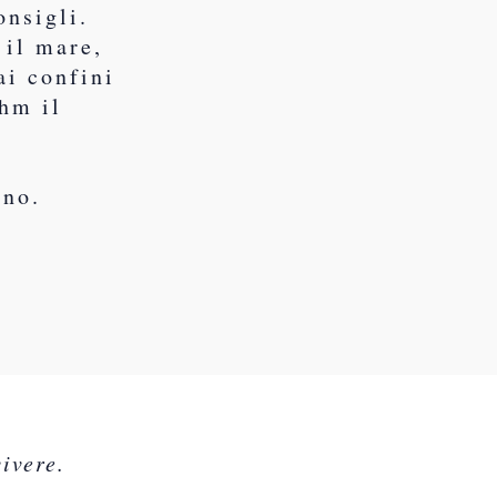
onsigli.
 il mare,
ai confini
hm il
rno.
ivere.