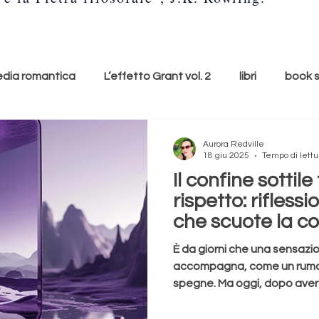
ia romantica
L’effetto Grant vol. 2
libri
book 
e
lunedì copertina
cultura
accessori
ti con
Aurora Redville
18 giu 2025
Tempo di lettu
Il confine sottile
Youtube
Youtuber
relax
suoni della natura
rispetto: rifless
che scuote la c
ditazione
respiro
namaste
l'arte del relax
È da giorni che una sensaz
accompagna, come un rumor
spegne. Ma oggi, dopo aver 
condiviso dalla pagina de La
lo
Romance
Romanzo
ha preso il sopravvento. Non