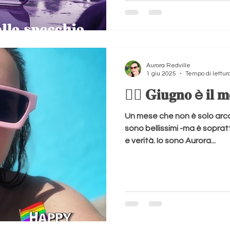
politica. È qualcosa di più 
con il rispetto, la dignità e i
Manhattan, negli Stati Uniti, 
in vista dell’opposizione, B
comptrolle
Aurora Redville
1 giu 2025
Tempo di lettur
🏳️‍🌈 𝐆𝐢𝐮𝐠𝐧𝐨 è 𝐢𝐥 𝐦𝐞
Un mese che non è solo arc
sono bellissimi -ma è sopra
e verità. Io sono Aurora...