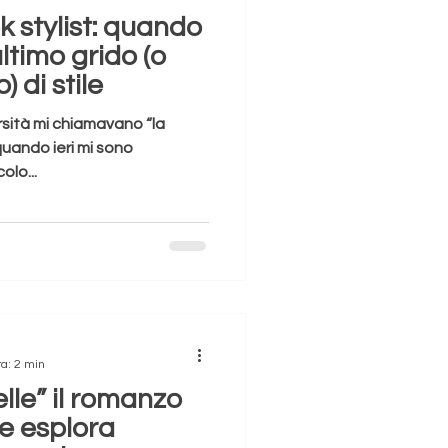
 stylist: quando
'ultimo grido (o
) di stile
versità mi chiamavano “la
 ieri mi sono
olo...
ra: 2 min
elle” il romanzo
he esplora