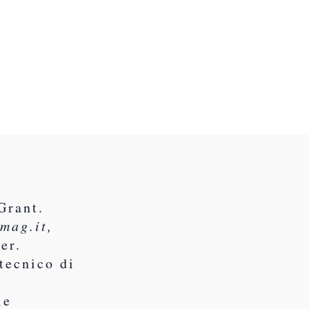
Grant.
mag.it,
er.
tecnico di
yle