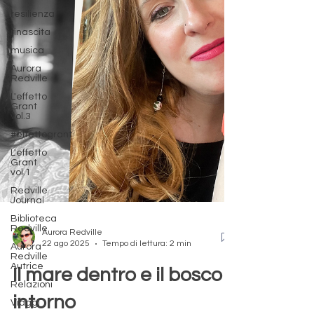
resilienza
rinascita
musica
Aurora
Redville
L'effetto
Grant
vol.3
#effettogrant
L'effetto
Grant
vol.1
Redville
Journal
Biblioteca
Redville
Aurora
Redville
Autrice
Aurora Redville
Relazioni
22 ago 2025
Tempo di lettura: 2 min
Viaggi