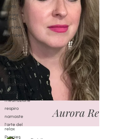
ASMR
Aurora
ASMR
Youtube
Youtuber
relax
suoni
della
natura
sussurri
società
tendenze
Scuola
meditazione
respiro
namaste
l'arte del
relax
Puppies