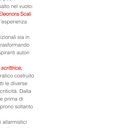
alto nel vuoto: 
 Eleonora Scal
i 
’esperienza 
zionali sia in 
 trasformando 
iranti autori 
scrittrice
, 
ratico costruito 
ti le diverse 
iticità. Dalla 
re prima di 
coprono soltanto 
allarmistici 