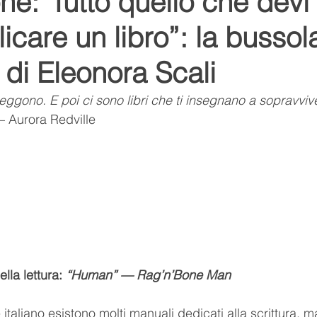
e:“Tutto quello che devi
icare un libro”: la bussol
Youtube
Youtuber
relax
suoni della natura
e di Eleonora Scali
ditazione
respiro
namaste
l'arte del relax
 leggono. E poi ci sono libri che ti insegnano a sopravvive
 Aurora Redville
lo
Romance
Romanzo
la lettura: 
“Human” — Rag’n’Bone Man
italiano esistono molti manuali dedicati alla scrittura, m