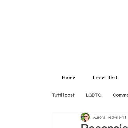
Home
I miei libri
Tutti i post
LGBTQ
Commed
Aurora Redville
11
storie americane
memoir