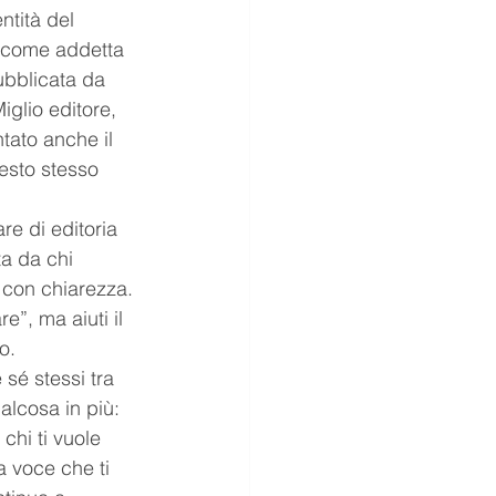
ntità del 
i come addetta 
bblicata da 
iglio editore, 
tato anche il 
esto stesso 
re di editoria 
a da chi 
 con chiarezza. 
e”, ma aiuti il 
o.
sé stessi tra 
alcosa in più: 
chi ti vuole 
a voce che ti 