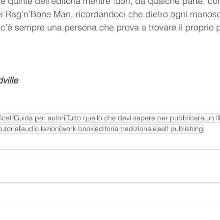
 quinte dell’editoria mentre fuori, da qualche parte, co
ei Rag’n’Bone Man, ricordandoci che dietro ogni manoscr
 c’è sempre una persona che prova a trovare il proprio p
ville
cali
Guida per autori
Tutto quello che devi sapere per pubblicare un l
tutorial
audio lezioni
work book
editoria tradizionale
self publishing