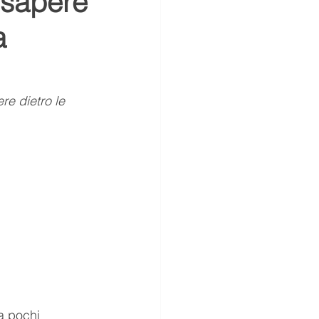
 sapere
a
sussurri
società
Puppies
re dietro le 
a pochi 