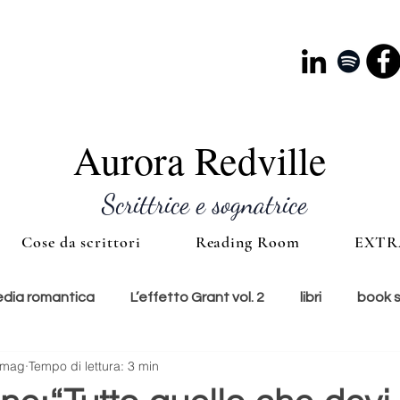
Aurora Redville
Scrittrice e sognatrice
Cose da scrittori
Reading Room
EXTR
ia romantica
L’effetto Grant vol. 2
libri
book 
 mag
Tempo di lettura: 3 min
e
lunedì copertina
cultura
accessori
ti con