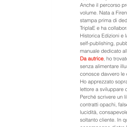
Anche il percorso pro
volume. Nata a Firen
stampa prima di dedic
TriplaE e ha collabora
Historica Edizioni e la
self-publishing, pubb
manuale dedicato all’
Da autrice
, ho trova
senza alimentare ill
conosce davvero le di
Ho apprezzato sopratt
lettore a sviluppare 
Perché scrivere un li
contratti opachi, fal
lucidità, consapevole
soltanto cliente. In 