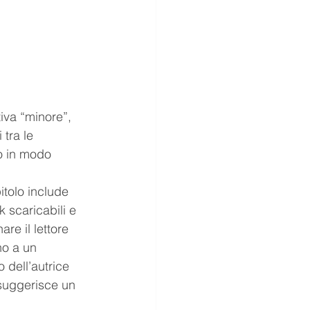
iva “minore”, 
tra le 
to in modo 
itolo include 
 scaricabili e 
re il lettore 
no a un 
 dell’autrice 
 suggerisce un 