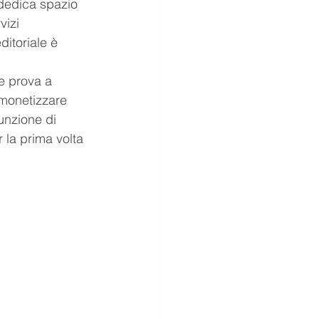
 dedica spazio 
vizi 
ditoriale è 
e prova a 
 monetizzare 
unzione di 
 la prima volta 