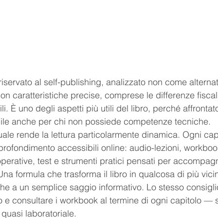
iservato al self-publishing, analizzato non come alternat
 caratteristiche precise, comprese le differenze fiscali 
i. È uno degli aspetti più utili del libro, perché affronta
bile anche per chi non possiede competenze tecniche.
uale rende la lettura particolarmente dinamica. Ogni cap
approfondimento accessibili online: audio-lezioni, workbook
erative, test e strumenti pratici pensati per accompagna
a formula che trasforma il libro in qualcosa di più vici
he a un semplice saggio informativo. Lo stesso consiglio
o e consultare i workbook al termine di ogni capitolo —
quasi laboratoriale.