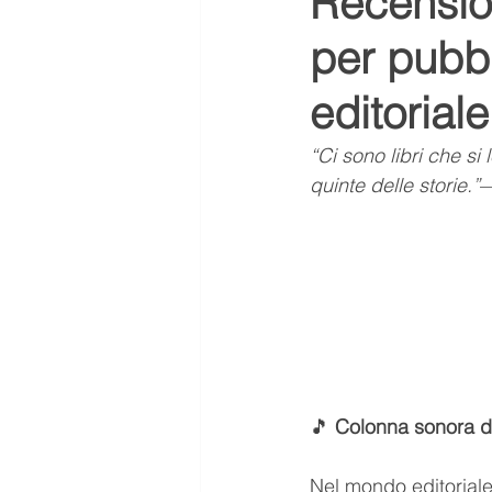
Recension
per pubbl
ASMR
Aurora ASMR
editorial
tendenze
Scuola
me
“Ci sono libri che si
quinte delle storie.”
—
Letteratura
Libro scanda
🎵 
Colonna sonora del
Nel mondo editoriale 