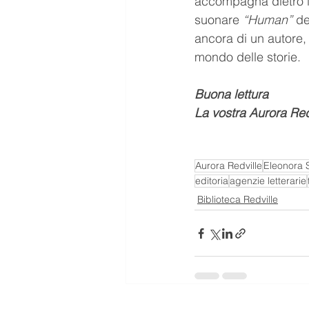
accompagna dietro le
suonare 
“Human”
 d
ancora di un autore,
mondo delle storie.
Buona lettura
La vostra Aurora Red
Aurora Redville
Eleonora S
editoria
agenzie letterarie
Biblioteca Redville