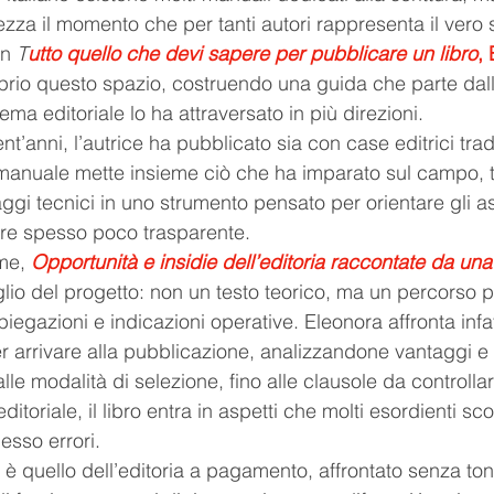
zza il momento che per tanti autori rappresenta il vero s
n 
T
utto quello che devi sapere per pubblicare un libro
,
rio questo spazio, costruendo una guida che parte dall
tema editoriale lo ha attraversato in più direzioni.
nt’anni, l’autrice ha pubblicato sia con case editrici tradi
 manuale mette insieme ciò che ha imparato sul campo,
ggi tecnici in uno strumento pensato per orientare gli asp
tore spesso poco trasparente.
me, 
Opportunità e insidie dell’editoria raccontate da una 
aglio del progetto: non un testo teorico, ma un percorso p
iegazioni e indicazioni operative. Eleonora affronta infat
er arrivare alla pubblicazione, analizzandone vantaggi e cr
alle modalità di selezione, fino alle clausole da controlla
ditoriale, il libro entra in aspetti che molti esordienti s
sso errori.
 è quello dell’editoria a pagamento, affrontato senza toni 