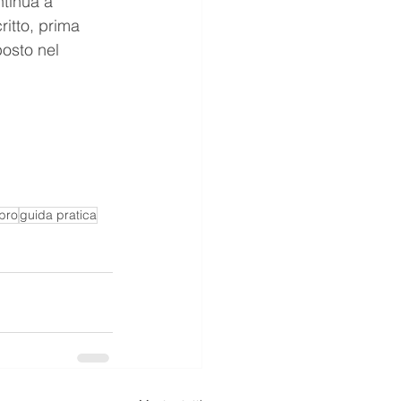
ntinua a 
itto, prima 
osto nel 
ibro
guida pratica