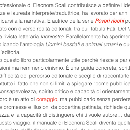
fessionale di Eleonora Scali contribuisce a definire l’ide
ze e laureata interprete/traduttrice, ha lavorato per ann
arsi alla narrativa. È autrice della serie 
Poveri ricchi
pu
to con diverse realtà editoriali, tra cui Tabula Fati, Del M
 rivista letteraria 
Inchiostro
. Parallelamente ha sperimen
licando l’antologia 
Uomini bestiali e animali umani
 e qu
editoria.
to questo libro particolarmente utile perché riesce a parla
usioni ma nemmeno cinismo. È una guida concreta, scritt
fficoltà del percorso editoriale e sceglie di raccontarle
utto il fatto che non si limiti a spiegare “come pubblicar
consapevolezza, spirito critico e capacità di orientament
bro è un atto di 
coraggio
, ma pubblicarlo senza perdere 
se promesse e illusioni da copertina patinata, richiede qu
zza e la capacità di distinguere chi ti vuole autore… da 
questo viaggio, il manuale di Eleonora Scali diventa quell