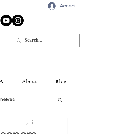
Accedi
A
About
Blog
shelves
siglio un libro