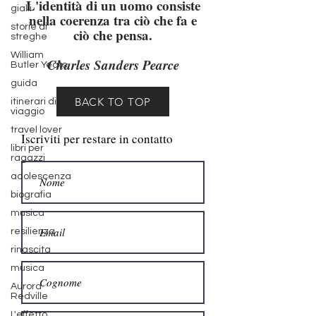
gialli
L'identità di un uomo consiste
storie di
nella coerenza tra ciò che fa e
streghe
ciò che pensa.
William
Butler Yeats
Charles Sanders Pearce
guida
itinerari di
viaggio
BACK TO TOP
travel lover
libri per
Iscriviti per restare in contatto
ragazzi
adolescenza
biografia
musica
resilienza
rinascita
musica
Aurora
Redville
L'effetto