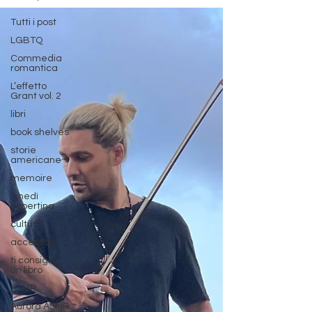
Tutti i post
LGBTQ
Commedia
romantica
L’effetto
Grant vol. 2
libri
book shelves
storie
americane
memoire
lunedì
copertina
cultura
accessori
ti consiglio
un libro
ASMR
Aurora ASMR