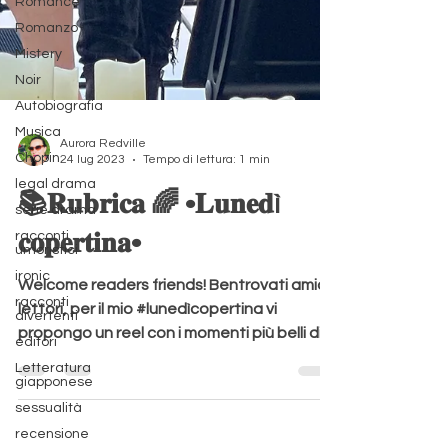
Romance
Romanzo
Mistery
Noir
Autobiografia
Musica
Chopin
Aurora Redville
legal drama
24 lug 2023
Tempo di lettura: 1 min
serie drama
📚𝐑𝐮𝐛𝐫𝐢𝐜𝐚 🌈 •𝐋𝐮𝐧𝐞𝐝ì
racconti
umoristici
𝐜𝐨𝐩𝐞𝐫𝐭𝐢𝐧𝐚•
ironic
racconti
Welcome readers friends! Bentrovati amici
divertenti
lettori, per il mio #lunedìcopertina vi
editori
propongo un reel con i momenti più belli di
Letteratura
venerdì e...
giapponese
sessualità
recensione