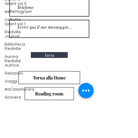
Grant vol.3
#effettogrant
L'effetto
Grant vol.1
Redville
Journal
Biblioteca
Redville
Aurora
Redville
Invia
Autrice
Relazioni
Viaggi
Torna alla Home
#aCasaAurora
Scrivere
Reading room
S&H
Magazine
Cinema &
Serie TV