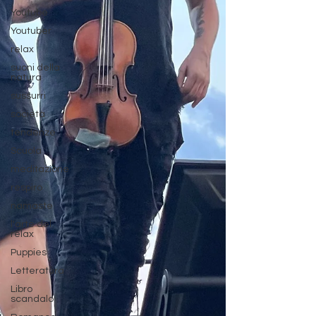
Youtube
Youtuber
relax
suoni della
natura
sussurri
società
tendenze
Scuola
meditazione
respiro
namaste
l'arte del
relax
Puppies
Letteratura
Libro
scandalo