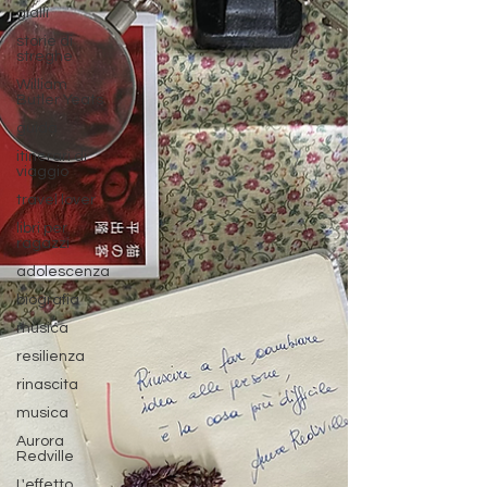
gialli
storie di
streghe
William
Butler Yeats
guida
itinerari di
viaggio
travel lover
libri per
ragazzi
adolescenza
biografia
musica
resilienza
rinascita
musica
Aurora
Redville
L'effetto