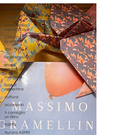
Tutti i post
LGBTQ
Commedia
romantica
L’effetto
Grant vol. 2
libri
book shelves
storie
americane
memoire
lunedì
copertina
cultura
accessori
ti consiglio
un libro
ASMR
Aurora ASMR