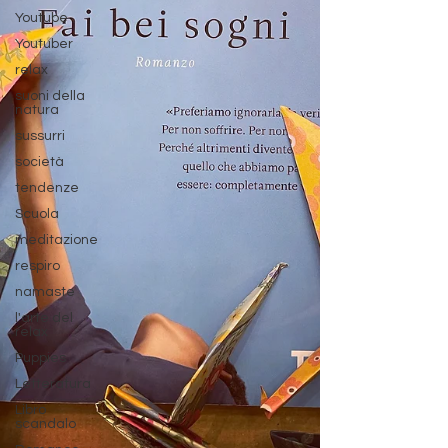
Youtube
Youtuber
relax
suoni della
natura
sussurri
società
tendenze
Scuola
meditazione
respiro
namaste
l'arte del
relax
Puppies
Letteratura
Libro
scandalo