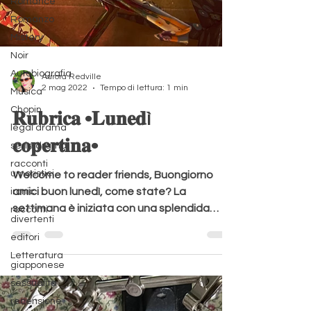
Romance
Romanzo
Mistery
Noir
Autobiografia
Musica
Aurora Redville
Chopin
2 mag 2022
Tempo di lettura: 1 min
legal drama
𝐑𝐮𝐛𝐫𝐢𝐜𝐚 •𝐋𝐮𝐧𝐞𝐝ì
serie drama
racconti
𝐜𝐨𝐩𝐞𝐫𝐭𝐢𝐧𝐚•
umoristici
ironic
Welcome to reader friends, Buongiorno
racconti
amici buon lunedì, come state? La
divertenti
settimana è iniziata con una splendida
editori
giornata di sole ☀️ Ieri...
Letteratura
giapponese
sessualità
recensione