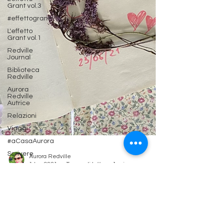
Grant vol.3
#effettogrant
L'effetto
Grant vol.1
Redville
Journal
Biblioteca
Redville
Aurora
Redville
Autrice
Relazioni
Viaggi
#aCasaAurora
Scrivere
S&H
Magazine
Cinema &
Aurora Redville
Serie TV
1 lug 2021
Tempo di lettura: 1 min