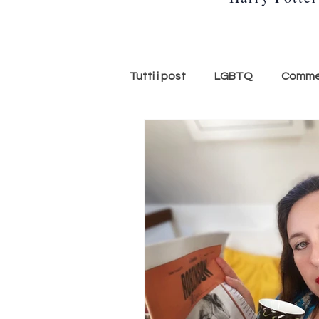
Tutti i post
LGBTQ
Commed
storie americane
memoir
ASMR
Aurora ASMR
tendenze
Scuola
me
Letteratura
Libro scanda