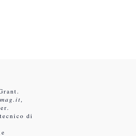
Grant.
mag.it,
er.
tecnico di
yle