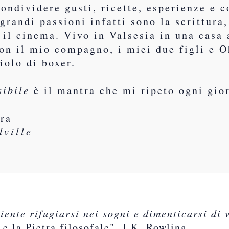
ondividere gusti, ricette, esperienze e c
grandi passioni infatti sono la scrittura,
e il cinema. Vivo in Valsesia in una casa 
on il mio compagno, i miei due figli e O
iolo di boxer.
sibile
è il mantra che mi ripeto ogni gio
?
ura
dville
iente rifugiarsi nei sogni e dimenticarsi di v
 e la Pietra filosofale", J.K. Rowling.