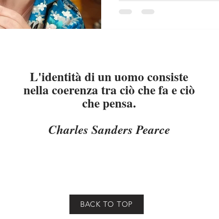
vivono di storie condivise e 
news, oggi io vi racconto l
quattro anni ci emozioniamo 
ogni quattro anni qualcuno 
sia sui cento metri. Ma sotto
L'identità di un uomo consiste
nella coerenza tra ciò che fa e ciò
che pensa.
Charles Sanders Pearce
BACK TO TOP