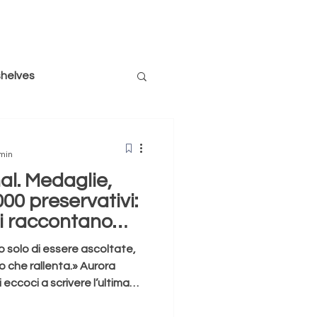
shelves
siglio un libro
 min
al. Medaglie,
sussurri
società
000 preservativi:
vi raccontano
Olimpiadi
Puppies
o solo di essere ascoltate,
po che rallenta.» Aurora
i eccoci a scrivere l’ultima
i, ci sono scandali che