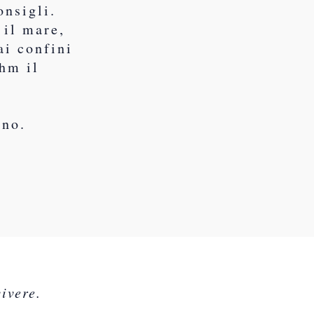
onsigli.
 il mare,
ai confini
hm il
rno.
ivere.