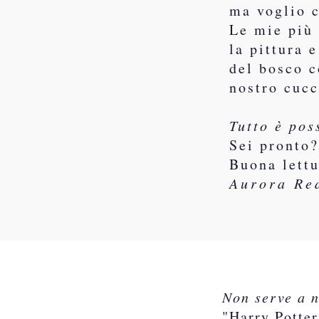
ma voglio c
Le mie più 
la pittura 
del bosco c
nostro cucc
Tutto è pos
Sei pronto
Buona lett
Aurora Re
Non serve a n
"Harry Potter