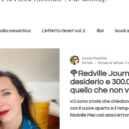
ia romantica
L’effetto Grant vol. 2
libri
book 
e
lunedì copertina
cultura
accessori
ti con
Aurora Redville
24 feb
Tempo di lettura: 3
🌹Redville Journ
Youtube
Youtuber
relax
suoni della natura
desiderio e 300.
quello che non 
(davvero) sulle 
ditazione
respiro
namaste
l'arte del relax
«Ci sono storie che chiedon
con il cuore aperto e il tem
Redville Miei cari amici lettor
pagina sul capitolo Olimpiad
lo
Romance
Romanzo