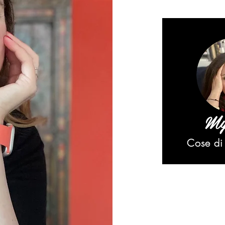
My
Cose di 