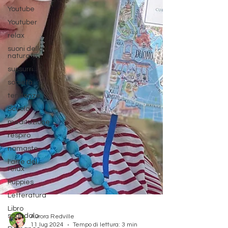
Youtube
Youtuber
relax
suoni della
natura
sussurri
società
tendenze
Scuola
meditazione
respiro
namaste
l'arte del
relax
Puppies
Letteratura
Libro
scandalo