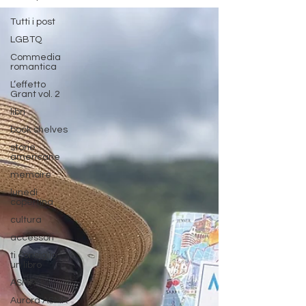
Tutti i post
LGBTQ
Commedia
romantica
L’effetto
Grant vol. 2
libri
book shelves
storie
americane
memoire
lunedì
copertina
cultura
accessori
ti consiglio
un libro
ASMR
Aurora ASMR