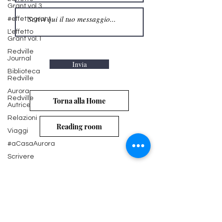
Grant vol.3
#effettogrant
L'effetto
Grant vol.1
Redville
Journal
Biblioteca
Redville
Aurora
Invia
Redville
Autrice
Relazioni
Torna alla Home
Viaggi
#aCasaAurora
Reading room
Scrivere
S&H
Magazine
Cinema &
Serie TV