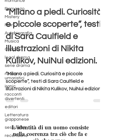
Romance
Romanzo
Aurora Redville
Mistery
11 lug 2024
Tempo di lettura: 3 min
Noir
“Milano a piedi. Curiosità
Autobiografia
Musica
e piccole scoperte”, testi
Chopin
di Sara Caulfield e
legal drama
serie drama
illustrazioni di Nikita
racconti
umoristici
Kulikov, NuiNui edizioni.
ironic
“Milano a piedi. Curiosità e piccole
racconti
divertenti
scoperte”, testi di Sara Caulfield e
editori
illustrazioni di Nikita Kulikov, NuiNui edizioni.
Letteratura
giapponese
sessualità
recensione