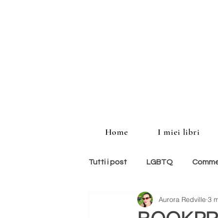
Home
I miei libri
Tutti i post
LGBTQ
Commed
Aurora Redville
3 
storie americane
memoir