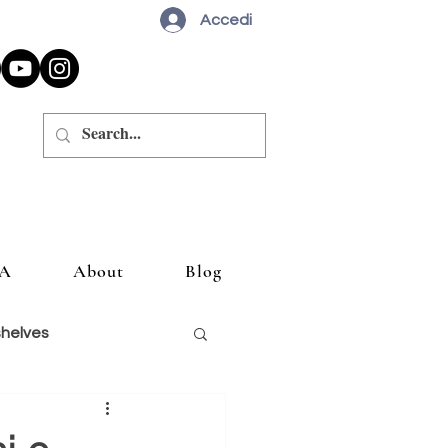
Accedi
A
About
Blog
shelves
siglio un libro