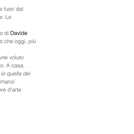
 fuori dal 
e. Le 
o di 
Davide 
do che oggi, più 
vrei voluto 
o. A casa, 
 io quella dei 
omanzi 
re d’arte 