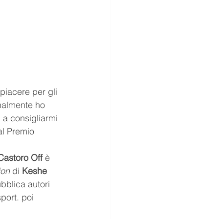
 piacere per gli 
inalmente ho 
 a consigliarmi 
al Premio 
Castoro Off
 è 
ion
 di 
Keshe 
bblica autori 
sport. poi 