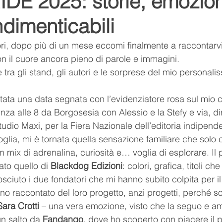
E 2025: storie, emozion
ndimenticabili
Youtube
Youtuber
relax
suoni della natura
tori, dopo più di un mese eccomi finalmente a raccontarvi
on il cuore ancora pieno di parole e immagini. 
ditazione
respiro
namaste
l'arte del relax
tra gli stand, gli autori e le sorprese del mio personali
ata una data segnata con l’evidenziatore rosa sul mio c
lo
Romance
Romanzo
nza alle 8 da Borgosesia con Alessio e la Stefy e via, di
udio Maxi, per la Fiera Nazionale dell’editoria indipend
lia, mi è tornata quella sensazione familiare che solo ch
mix di adrenalina, curiosità e… voglia di esplorare. Il 
ato quello di 
Blackdog Edizioni
: colori, grafica, titoli ch
ciuto i due fondatori che mi hanno subito colpita per il 
o raccontato del loro progetto, anzi progetti, perché so
Sara Crotti
 – una vera emozione, visto che la seguo e a
n salto da 
Fandango
, dove ho scoperto con piacere il p