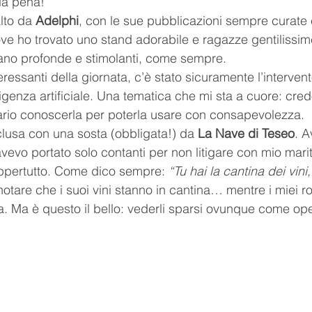
 la pena!
lto da 
Adelphi
, con le sue pubblicazioni sempre curate e
ove ho trovato uno stand adorabile e ragazze gentilissim
rano profonde e stimolanti, come sempre.
eressanti della giornata, c’è stato sicuramente l’intervent
elligenza artificiale. Una tematica che mi sta a cuore: cre
ario conoscerla per poterla usare con consapevolezza.
clusa con una sosta (obbligata!) da 
La Nave di Teseo
. A
vevo portato solo contanti per non litigare con mio marit
 dappertutto. Come dico sempre: 
“Tu hai la cantina dei vini,
 notare che i suoi vini stanno in cantina… mentre i miei r
. Ma è questo il bello: vederli sparsi ovunque come ope