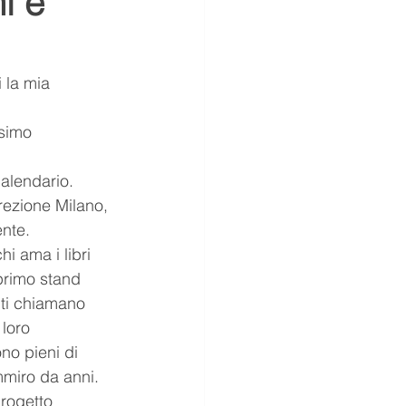
i e
sussurri
società
 la mia 
Puppies
ssimo 
alendario. 
rezione Milano, 
ente.
i ama i libri 
primo stand 
e ti chiamano 
loro 
no pieni di 
mmiro da anni.
rogetto 