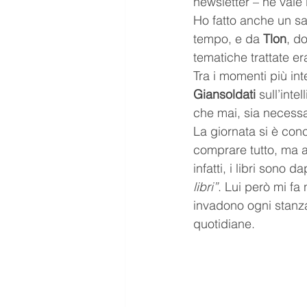
newsletter – ne vale
Ho fatto anche un sa
tempo, e da 
Tlon
, d
tematiche trattate e
Tra i momenti più int
Giansoldati
 sull’int
che mai, sia necess
La giornata si è con
comprare tutto, ma a
infatti, i libri sono
libri”
. Lui però mi fa
invadono ogni stanza
quotidiane.