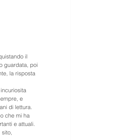
quistando il 
ho guardata, poi 
e, la risposta 
incuriosita 
sempre, e 
ni di lettura.
uno che mi ha 
anti e attuali. 
sito, 