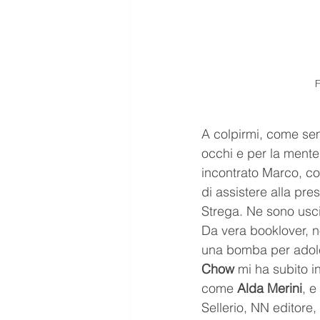
F
A colpirmi, come sem
occhi e per la mente 
incontrato Marco, co
di assistere alla pre
Strega. Ne sono usci
Da vera booklover, no
una bomba per adolesc
Chow
 mi ha subito in
come 
Alda Merini
, e
Sellerio, NN editore,