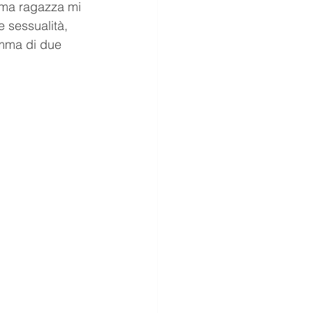
sima ragazza mi 
e sessualità, 
amma di due 