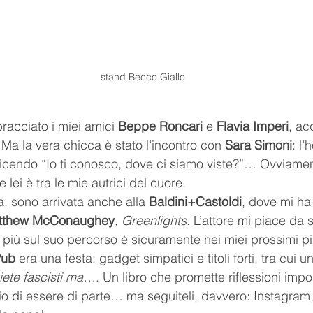
stand Becco Giallo
racciato i miei amici 
Beppe Roncari
 e 
Flavia Imperi
, ac
a la vera chicca è stato l’incontro con 
Sara Simoni
: l’
icendo “Io ti conosco, dove ci siamo viste?”… Ovviament
lei è tra le mie autrici del cuore.
ra, sono arrivata anche alla 
Baldini+Castoldi
, dove mi ha 
tthew McConaughey
, 
Greenlights
. L’attore mi piace da 
più sul suo percorso è sicuramente nei miei prossimi pia
Pub
 era una festa: gadget simpatici e titoli forti, tra cui 
iete fascisti ma…
. Un libro che promette riflessioni import
io di essere di parte… ma seguiteli, davvero: Instagram, 