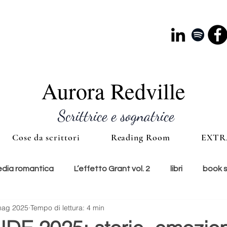
Aurora Redville
Scrittrice e sognatrice
Cose da scrittori
Reading Room
EXTR
ia romantica
L’effetto Grant vol. 2
libri
book 
mag 2025
Tempo di lettura: 4 min
e
lunedì copertina
cultura
accessori
ti con