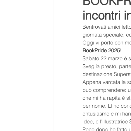
BOOKPRID
incontri i
ASMR
Aurora ASMR
Bentrovati amici let
giornata speciale, c
tendenze
Scuola
me
Oggi vi porto con me 
BookPride 2025
!
Sabato 22 marzo è st
Letteratura
Libro scanda
Sveglia presto, parte
destinazione Superst
Appena varcata la sog
può comprendere: un 
che mi ha rapita è st
per nome. Lì ho conos
entusiasmo e mi hann
idee, e l’illustratrice 
Poco dopo ho fatto u