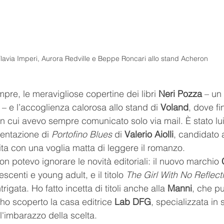
lavia Imperi, Aurora Redville e Beppe Roncari allo stand Acheron
pre, le meravigliose copertine dei libri 
Neri Pozza
 – un
– e l’accoglienza calorosa allo stand di 
Voland
, dove f
n cui avevo sempre comunicato solo via mail. È stato lui
sentazione di 
Portofino Blues
 di 
Valerio Aiolli
, candidato 
ta con una voglia matta di leggere il romanzo.
n potevo ignorare le novità editoriali: il nuovo marchio 
enti e young adult, e il titolo 
The Girl With No Reflect
trigata. Ho fatto incetta di titoli anche alla 
Manni
, che pu
 ho scoperto la casa editrice 
Lab DFG
, specializzata in 
 l'imbarazzo della scelta.