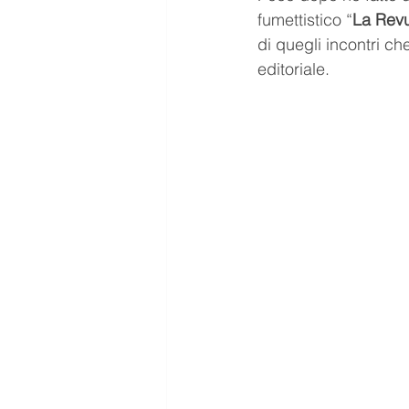
fumettistico “
La Rev
di quegli incontri ch
editoriale.