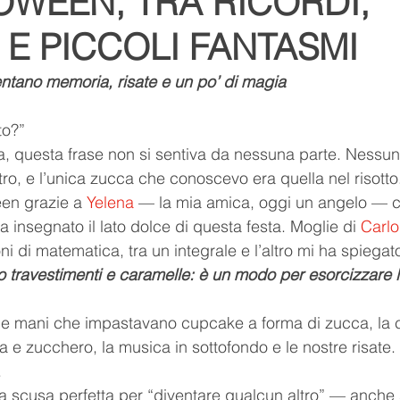
OWEEN, TRA RICORDI,
E PICCOLI FANTASMI
Youtube
Youtuber
relax
suoni della natura
ntano memoria, risate e un po’ di magia
ditazione
respiro
namaste
l'arte del relax
to?”
 questa frase non si sentiva da nessuna parte. Nessun
tro, e l’unica zucca che conoscevo era quella nel risotto
lo
Romance
Romanzo
en grazie a 
Yelena
 — la mia amica, oggi un angelo — c
 insegnato il lato dolce di questa festa. Moglie di 
Carlo
ni di matematica, tra un integrale e l’altro mi ha spiegat
 travestimenti e caramelle: è un modo per esorcizzare l
ue mani che impastavano cupcake a forma di zucca, la 
a e zucchero, la musica in sottofondo e le nostre risate.
.
a scusa perfetta per “diventare qualcun altro” — anche 