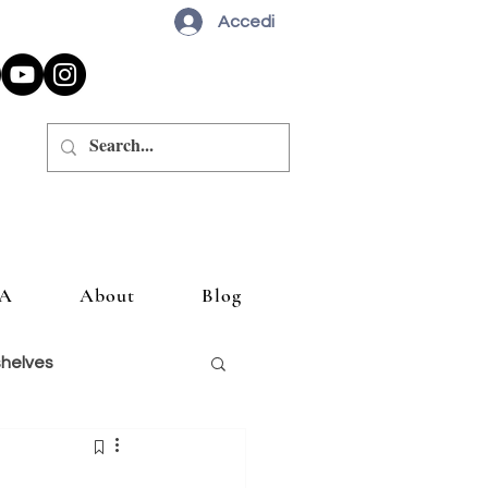
Accedi
A
About
Blog
shelves
siglio un libro