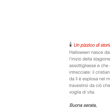
🕯️ 
Un pizzico di stori
Halloween nasce dall
l’inizio della stagion
assottigliasse e che g
intrecciate: il crist
da lì è esplosa nel 
travestirsi da ciò 
voglia di vita.
Buona serata, 