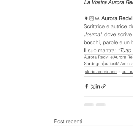
La Vostra Aurora Red
👩🏻‍💻 
Aurora Redvil
Scrittrice e autrice d
Journal
, dove scrive 
boschi, parole e un
Il suo mantra: 
“Tutto
Aurora Redville
Aurora Red
Sardegna
curiosità
Amiciz
storie americane
cultur
Post recenti