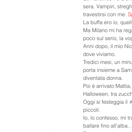
sera. Vampiri, streg
travestirsi con me. 
S
La buffa ero io, que
Ma Milano mi ha reg
poco sul serio, la vo
Anni dopo, il mio Nic
dove viviamo. 
Tredici mesi, un min
porta insieme a Sama
diventata donna.
Poi è arrivato Mattia
Halloween, tra zucche
Oggi si festeggia il 
#
piccoli.
Io, lo confesso, mi t
ballare fino all’alb