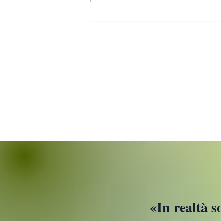
🌿 Redville Journal.Imparare
a stare soli (e lavorare bene
da casa): la mia verità
​«
In realtà s