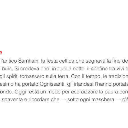
a
’antico 
Samhain
, la festa celtica che segnava la fine del
e buia. Si credeva che, in quella notte, il confine tra vivi e
li spiriti tornassero sulla terra. Con il tempo, le tradizion
ianesimo ha portato Ognissanti, gli irlandesi l’hanno portat
mondo. Oggi resta un modo per esorcizzare la paura con 
che spaventa e ricordare che — sotto ogni maschera — c