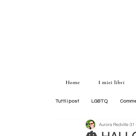
Home
I miei libri
Tutti i post
LGBTQ
Commed
Aurora Redville
31 
storie americane
memoir