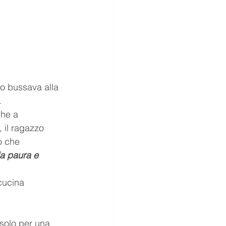
sussurri
società
Puppies
o bussava alla 
.
he a 
, il ragazzo 
o che 
a paura e 
cucina 
solo per una 