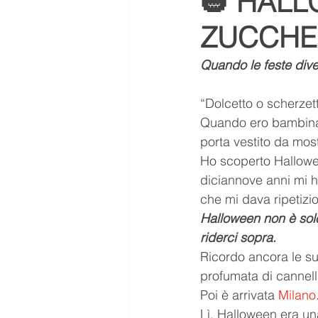
🎃 HALL
ZUCCHE 
ASMR
Aurora ASMR
Quando le feste dive
tendenze
Scuola
me
“Dolcetto o scherzet
Quando ero bambina,
porta vestito da mos
Letteratura
Libro scanda
Ho scoperto Hallowe
diciannove anni mi ha
che mi dava ripetizio
Halloween non è solo
riderci sopra. 
Ricordo ancora le s
profumata di cannell
Poi è arrivata 
Milano
Lì, Halloween era un