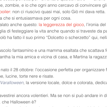
he, zombie, e io che ogni anno cercavo di convincere gli
poiler:
 non ci riuscivo quasi mai, solo Giò mi dava retta.
lla che si entusiasmava per ogni cosa. 
alato anche questo: 
la leggerezza del gioco
, l’ironia de
glia di festeggiare la vita anche quando si traveste da p
olò ha fatto il suo primo “Dolcetto o scherzetto” qui, nell
uscolo fantasmino e una mamma esaltata che scattava f
ntha la mia amica e vicina di casa, e Martina la ragazz
, nato il 28 ottobre: l’occasione perfetta per organizzare 
, lucine, torte nere e risate.
Varalloween
, la versione locale, dolce e colorata, dedica
ravestirei ancora volentieri. Ma se non si può andare in 
a… che Halloween è?