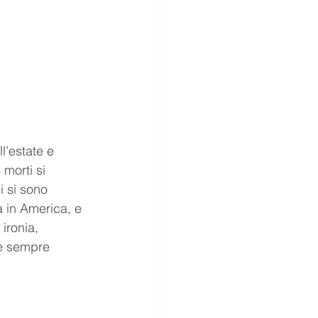
l’estate e 
 morti si 
i si sono 
a in America, e 
ironia, 
’è sempre 