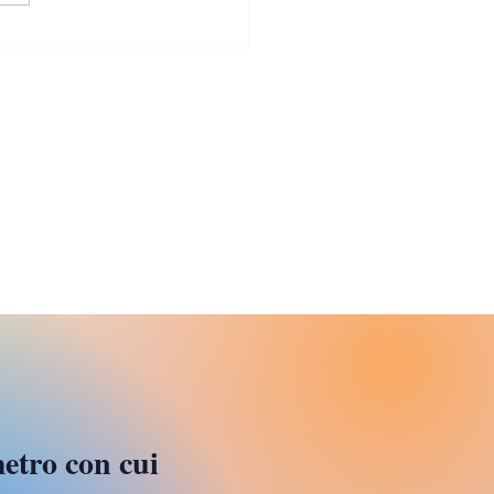
i, les jeux sont faits
metro con cui