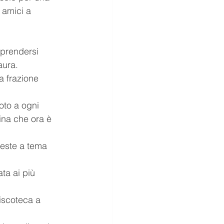
 amici a 
l prendersi 
aura.
a frazione 
oto a ogni 
ina che ora è 
feste a tema 
ta ai più 
discoteca a 