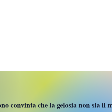
Parig
“La ragazza degli anni ’20
(nel 2025): il mio viaggio
nell’Art Déco”
e-mail:
aurora.redville@gmail.com
© 2021 by Aurora Redville
ono convinta che la gelosia non sia il 