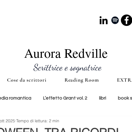
Aurora Redville
Scrittrice e sognatrice
Cose da scrittori
Reading Room
EXTR
ia romantica
L’effetto Grant vol. 2
libri
book 
ott 2025
Tempo di lettura: 2 min
e
lunedì copertina
cultura
accessori
ti con