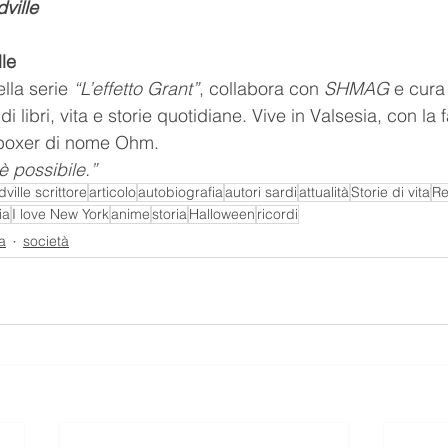
ville
le 
ella serie 
“L’effetto Grant”
, collabora con 
SHMAG
 e cura 
di libri, vita e storie quotidiane. Vive in Valsesia, con la f
 boxer di nome Ohm.
 è possibile.”
ville scrittore
articolo
autobiografia
autori sardi
attualità
Storie di vita
Re
ia
I love New York
anime
storia
Halloween
ricordi
a
società