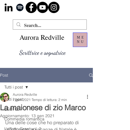
Aurora Redville
ME
NU
Scrittrice e sognatrice
Post
Tutti i post
Aurora Redville
Tutti i post
7 gen 2021
Tempo di lettura: 2 min
La maionese di zio Marco
LGBTQ
Aggiornamento:
13 gen 2021
Commedia romantica
Una delle cose che ho preparato di 
L’effetto Grant vol. 2
più durante le vacanze di Natale è 