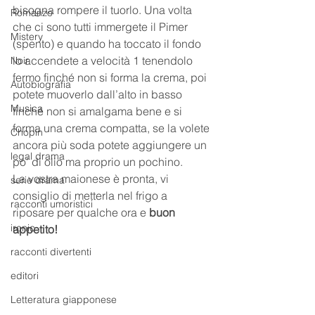
bisogna rompere il tuorlo. Una volta 
Romanzo
che ci sono tutti immergete il Pimer 
Mistery
(spento) e quando ha toccato il fondo 
lo accendete a velocità 1 tenendolo 
Noir
fermo finché non si forma la crema, poi 
Autobiografia
potete muoverlo dall’alto in basso 
Musica
finché non si amalgama bene e si 
forma una crema compatta, se la volete 
Chopin
ancora più soda potete aggiungere un 
legal drama
po’ di olio ma proprio un pochino. 
La vostra maionese è pronta, vi 
serie drama
consiglio di metterla nel frigo a 
racconti umoristici
riposare per qualche ora e 
buon 
ironic
appetito!
racconti divertenti
editori
Letteratura giapponese