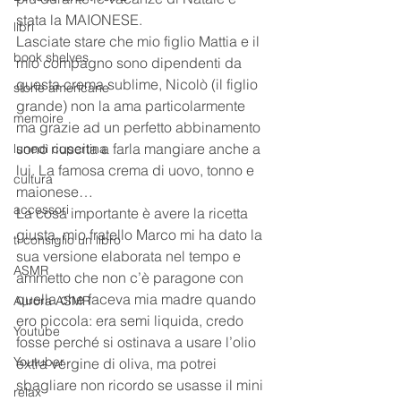
stata la MAIONESE.
libri
Lasciate stare che mio figlio Mattia e il 
book shelves
mio compagno sono dipendenti da 
questa crema sublime, Nicolò (il figlio 
storie americane
grande) non la ama particolarmente 
memoire
ma grazie ad un perfetto abbinamento 
sono riuscita a farla mangiare anche a 
lunedì copertina
lui. La famosa crema di uovo, tonno e 
cultura
maionese…
accessori
La cosa importante è avere la ricetta 
giusta, mio fratello Marco mi ha dato la 
ti consiglio un libro
sua versione elaborata nel tempo e 
ASMR
ammetto che non c’è paragone con 
quella che faceva mia madre quando 
Aurora ASMR
ero piccola: era semi liquida, credo 
Youtube
fosse perché si ostinava a usare l’olio 
Youtuber
extra vergine di oliva, ma potrei 
sbagliare non ricordo se usasse il mini 
relax