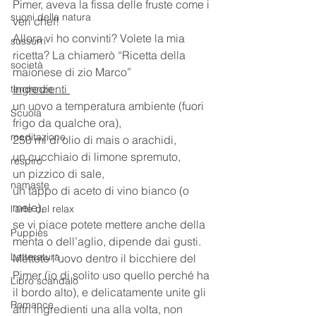
Pimer, aveva la fissa delle fruste come i 
suoni della natura
veri chef!
Allora vi ho convinti? Volete la mia 
sussurri
ricetta? La chiamerò “Ricetta della 
società
maionese di zio Marco”
Ingredienti 
tendenze
un uovo a temperatura ambiente (fuori 
Scuola
frigo da qualche ora),
meditazione
250 ml di olio di mais o arachidi,
un cucchiaio di limone spremuto, 
respiro
un pizzico di sale,
namaste
un tappo di aceto di vino bianco (o 
mele),
l'arte del relax
se vi piace potete mettere anche della 
Puppies
menta o dell’aglio, dipende dai gusti.
Letteratura
Mettete l’uovo dentro il bicchiere del 
Pimer (io di solito uso quello perché ha 
Libro scandalo
il bordo alto), e delicatamente unite gli 
Romance
altri ingredienti una alla volta, non 