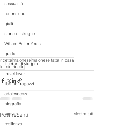
sessualità
recensione
gialli
storie di streghe
William Butler Yeats
guida
ricette
maionese
maionese fatta in casa
itinerari di viaggio
le mie ricette
travel lover
libri per ragazzi
adolescenza
biografia
musica
Mostra tutti
Post recenti
resilienza