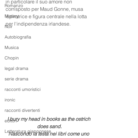
in particolare il suo amore non 
Romanzo
corrisposto per Maud Gonne, musa 
Mistery
ispiratrice e figura centrale nella lotta 
per l'indipendenza irlandese.
Noir
Autobiografia
Musica
Chopin
legal drama
serie drama
racconti umoristici
ironic
racconti divertenti
I bury my head in books as the ostrich 
editori
does sand.
Letteratura giapponese
Nascondo la testa nei libri come uno 