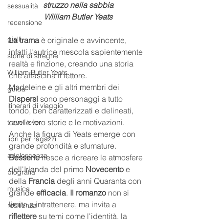
struzzo nella sabbia
sessualità
William Butler Yeats
recensione
gialli
La trama
 è originale e avvincente, 
infatti l'autrice mescola sapientemente 
storie di streghe
realtà e finzione, creando una storia 
William Butler Yeats
che affascina il lettore.
Madeleine e gli altri membri dei 
guida
Dispersi 
sono personaggi a tutto 
itinerari di viaggio
tondo, ben caratterizzati e delineati, 
con le loro storie e le motivazioni. 
travel lover
Anche la figura di Yeats emerge con 
libri per ragazzi
grande profondità e sfumature.
adolescenza
Besserie
 riesce a ricreare le atmosfere 
dell'Irlanda del primo 
Novecento
 e 
biografia
della 
Francia 
degli anni Quaranta con 
musica
grande 
efficacia
. 
Il romanzo
 non si 
limita a intrattenere, ma invita a 
resilienza
riflettere
 su temi come l'identità, la 