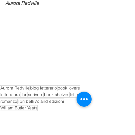
Aurora Redville
Aurora Redville
blog letterario
book lovers
letteratura
libri
scrivere
book shelves
letture
romanzo
libri belli
Voland edizioni
William Butler Yeats
libri
book shelves
cultura