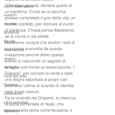
“Che bara piccola. Sembra quella di 
suoni della natura
un bambino. Come se la vecchia 
sussurri
avesse completato il giro della vita, un 
società
ricciolo perfetto, per ritornare al punto 
di partenza. Chissà pensa Madeleine, 
tendenze
se la vicina ci sta stretta…”
Scuola
Madeleine, scopre che anche i resti di 
sua nonna sconvolta da questa 
meditazione
rivelazione perché dietro questo 
respiro
evento si nasconde un segreto di 
famiglia così fonda un'associazione, "i 
namaste
Dispersi", per cercare la verità e dare 
l'arte del relax
una degna sepoltura ai propri cari, 
Puppies
anch'essi vittime di scambi di identità 
nelle fosse comuni.
Letteratura
Tra le vicende dei Dispersi, si intreccia 
Libro scandalo
la storia tormentata di Yeats, che 
appare nella storia come fantasma, e 
Romance