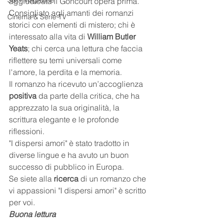
S&H Magazine
aggiudicata il Goncourt opera prima.
Consigliato agli amanti dei romanzi 
Cinema & Serie TV
storici con elementi di mistero; chi è 
interessato alla vita di 
William Butler 
Yeats
; chi cerca una lettura che faccia 
riflettere su temi universali come 
l'amore, la perdita e la memoria.
Il romanzo ha ricevuto un’accoglienza 
positiva
 da parte della critica, che ha 
apprezzato la sua originalità, la 
scrittura elegante e le profonde 
riflessioni.
"I dispersi amori" è stato tradotto in 
diverse lingue e ha avuto un buon 
successo di pubblico in Europa.
Se siete alla 
ricerca
 di un romanzo che 
vi appassioni "I dispersi amori" è scritto 
per voi.
Buona lettura