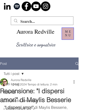
Aurora Redville
ME
NU
Scrittrice e sognatrice
Post
Tutti i post
Aurora Redville
Tutti i post
10 lug 2024
Tempo di lettura: 2 min
Recensione: "I dispersi
LGBTQ
amori" di Maylis Besserie
Commedia romantica
"I dispersi amori"
 di Maylis Besserie, 
L’effetto Grant vol. 2