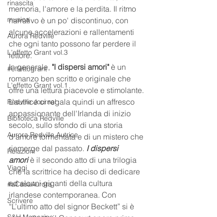
rinascita
memoria, l'amore e la perdita. Il ritmo 
musica
narrativo è un po' discontinuo, con 
alcune accelerazioni e rallentamenti 
Aurora Redville
che ogni tanto possono far perdere il 
L'effetto Grant vol.3
lettore.
In generale, 
"I dispersi amori"
 è un 
#effettogrant
romanzo ben scritto e originale che 
L'effetto Grant vol.1
offre una lettura piacevole e stimolante. 
L’autrice ci regala quindi un affresco 
Redville Journal
appassionante dell'Irlanda di inizio 
Biblioteca Redville
secolo, sullo sfondo di una storia 
Aurora Redville Autrice
d'amore tormentata e di un mistero che 
riemerge dal passato. 
I dispersi 
Relazioni
amori
 è il secondo atto di una trilogia 
Viaggi
che la scrittrice ha deciso di dedicare 
ad alcuni giganti della cultura 
#aCasaAurora
irlandese contemporanea. Con 
Scrivere
“L’ultimo atto del signor Beckett” si è 