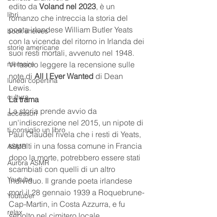
edito da 
Voland nel 2023
, è un 
libri
romanzo che intreccia la storia del 
poeta irlandese William Butler Yeats 
book shelves
con la vicenda del ritorno in Irlanda dei 
storie americane
suoi resti mortali, avvenuto nel 1948.
memoire
Vi lascio leggere la recensione sulle 
note di 
All I Ever Wanted
 di Dean 
lunedì copertina
Lewis.
cultura
La trama
La storia prende avvio da 
accessori
un'indiscrezione nel 2015, un nipote di 
ti consiglio un libro
Paul Claudel rivela che i resti di Yeats, 
sepolti in una fossa comune in Francia 
ASMR
dopo la morte, potrebbero essere stati 
Aurora ASMR
scambiati con quelli di un altro 
Youtube
individuo. Il grande poeta irlandese 
morì il 28 gennaio 1939 a Roquebrune-
Youtuber
Cap-Martin, in Costa Azzurra, e fu 
relax
sepolto nel cimitero locale.