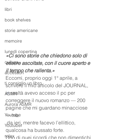
libri
book shelves
storie americane
memoire
lunedì copertina
«Ci sono storie che chiedono solo di 
cultura
essere ascoltate, con il cuore aperto e 
il tempo che rallenta.»
accessori
Eccomi, proprio oggi 1° aprile, a 
ti consiglio un libro
scrivere il mio articolo del JOURNAL, 
i
n
 realtà avevo acceso il pc per 
ASMR
correggere il nuovo romanzo — 200 
Aurora ASMR
pagine che mi guardano minacciose 
Youtube
— ma
 da ieri, mentre facevo l’ellittico, 
Youtuber
qualcosa ha bussato forte.
relax
Uno di quei ricordi che non dimentichi 