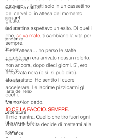
davvero… li metti solo in un cassettino 
suoni della natura
del cervello, in attesa del momento 
sussurri
giusto.
Ieri mattina aspettavo un esito. Di quelli 
società
che, 
se va male
, ti cambiano la vita per 
tendenze
sempre.
Scuola
E nell’attesa… ho perso le staffe 
perché non era arrivato nessun referto, 
meditazione
non ancora, dopo dieci giorni. Sì, ero 
respiro
incazzata nera (e sì, si può dire).
Ho sbraitato. Ho sentito il cuore 
namaste
accelerare. Le lacrime pizzicarmi gli 
l'arte del relax
occhi.
Puppies
Ma no.Non cedo.
IO CE LA FACCIO. SEMPRE.
Letteratura
Il mio mantra. Quello che tiro fuori ogni 
Libro scandalo
volta che la vita decide di mettermi alla 
prova.
Romance