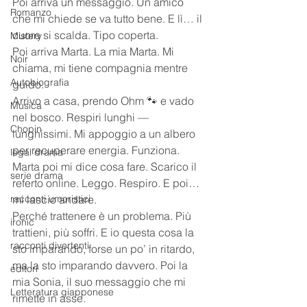
Poi arriva un messaggio. Un amico 
Romanzo
che mi chiede se va tutto bene. E lì… il 
cuore si scalda. Tipo coperta.
Mistery
Poi arriva Marta. La mia Marta. Mi 
Noir
chiama, mi tiene compagnia mentre 
Autobiografia
guido.
Arrivo a casa, prendo Ohm 🐾 e vado 
Musica
nel bosco. Respiri lunghi — 
Chopin
lunghissimi. Mi appoggio a un albero 
per recuperare energia. Funziona.
legal drama
Marta poi mi dice cosa fare. Scarico il 
serie drama
referto online. Leggo. Respiro. E poi… 
racconti umoristici
mi lascio andare.
Perché trattenere è un problema. Più 
ironic
trattieni, più soffri. E io questa cosa la 
racconti divertenti
sto imparando, forse un po’ in ritardo, 
ma la sto imparando davvero. Poi la 
editori
mia Sonia, il suo messaggio che mi 
Letteratura giapponese
rimette in asse. 