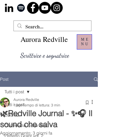
Aurora Redville
ME
NU
Scrittrice e sognatrice
Post
Tutti i post
Aurora Redville
Tutti i post
1 apr
Tempo di lettura: 3 min
🌿Redville Journal - ✨🎧 Il
LGBTQ
sound che salva
Commedia romantica
Aggiornamento:
3 giorni fa
L’effetto Grant vol. 2