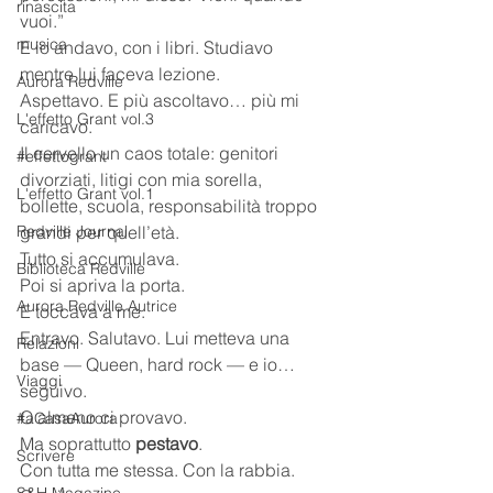
rinascita
vuoi.”
musica
E io andavo, con i libri. Studiavo 
mentre lui faceva lezione.
Aurora Redville
Aspettavo. E più ascoltavo… più mi 
L'effetto Grant vol.3
caricavo.
Il cervello un caos totale: genitori 
#effettogrant
divorziati, litigi con mia sorella, 
L'effetto Grant vol.1
bollette, scuola, responsabilità troppo 
Redville Journal
grandi per quell’età.
Tutto si accumulava.
Biblioteca Redville
Poi si apriva la porta.
Aurora Redville Autrice
E toccava a me.
Entravo. Salutavo. Lui metteva una 
Relazioni
base — Queen, hard rock — e io… 
Viaggi
seguivo.
O almeno ci provavo.
#aCasaAurora
Ma soprattutto 
pestavo
.
Scrivere
Con tutta me stessa. Con la rabbia. 