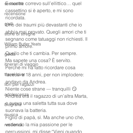
E mentre correvo sull’ellittico… quel 
sessualità
cassettino si è aperto, e mi sono 
recensione
ricordata.
gialli
Uno dei traumi più devastanti che io 
abbia mai provato. Quegli amori che ti 
storie di streghe
segnano come tatuaggi non richiesti. Il 
William Butler Yeats
primo amore.
Quello che ti cambia. Per sempre.
guida
Ma sapete una cosa? È servito.
itinerari di viaggio
Perché mi ha fatto ricordare cosa 
travel lover
facessi a 18 anni, per non implodere: 
andavo da Andrea.
libri per ragazzi
Niente cose strane — tranquilli 😏 
adolescenza
Andrea era il ragazzo di un’altra Marta, 
e aveva una saletta tutta sua dove 
biografia
suonava la batteria.
musica
Figlio di papà, sì. Ma anche uno che, 
vedendo la mia passione per le 
resilienza
percussioni, mi disse:“Vieni quando 