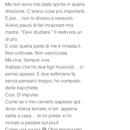
Ma non sono mai stata spinta in quella 
direzione. C’erano cose più importanti. 
E poi… non lo dicevo a nessuno. 
Avevo paura di far incazzare mia 
madre. “Devi studiare.” Il resto era un 
di più.
E così quella parte di me è rimasta lì. 
Non coltivata. Non valorizzata.
Ma viva. Sempre viva.
Adesso che ho due figli musicisti… ci 
penso spesso. E due settimane fa, 
senza pensarci troppo, ho comprato 
delle bacchette.
Così. D’impulso.
Come se il mio cervello sapesse già 
dove voleva tornare, e ieri, appena 
salita a casa… le ho prese, e ho 
iniziato a pestare sul pouf.
Come una pazza 😅 Ohm terrorizzato 