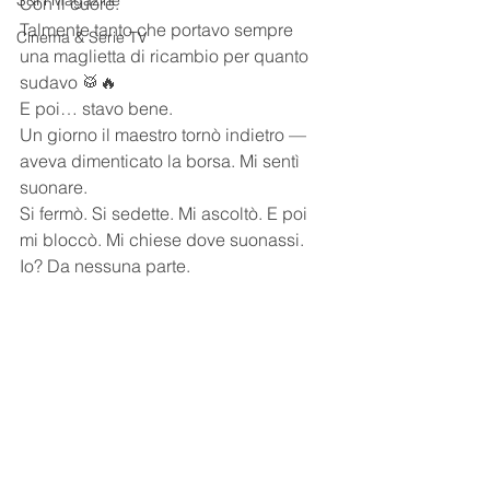
S&H Magazine
Con il cuore.
Talmente tanto che portavo sempre 
Cinema & Serie TV
una maglietta di ricambio per quanto 
sudavo 🥁🔥
E poi… stavo bene.
Un giorno il maestro tornò indietro — 
aveva dimenticato la borsa. Mi sentì 
suonare.
Si fermò. Si sedette. Mi ascoltò. E poi 
mi bloccò. Mi chiese dove suonassi.
Io? Da nessuna parte.