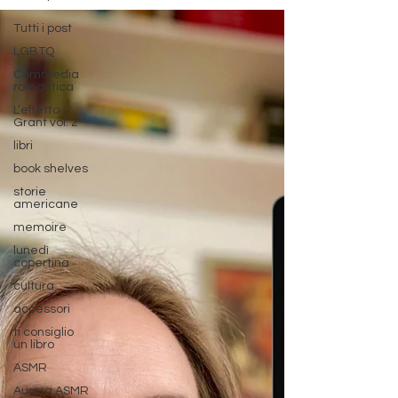
Tutti i post
LGBTQ
Commedia
romantica
L’effetto
Grant vol. 2
libri
book shelves
storie
americane
memoire
lunedì
copertina
cultura
accessori
ti consiglio
un libro
ASMR
Aurora ASMR