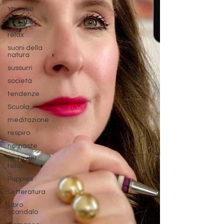
Youtube
Youtuber
relax
suoni della
natura
sussurri
società
tendenze
Scuola
meditazione
respiro
namaste
l'arte del
relax
Puppies
Letteratura
Libro
scandalo