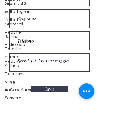
Grant vol.3
#effettogrant
L'effetto
Grant vol.1
Redville
Journal
Biblioteca
Redville
Aurora
Redville
Autrice
Relazioni
Viaggi
#aCasaAurora
Invia
Scrivere
S&H
Magazine
Torna alla Home
Cinema &
Serie TV
Reading room