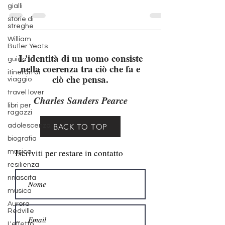
gialli
mancata e le domande che (forse)
storie di
avremmo...
streghe
William
Butler Yeats
guida
L'identità di un uomo consiste
itinerari di
nella coerenza tra ciò che fa e
viaggio
ciò che pensa.
travel lover
libri per
Charles Sanders Pearce
ragazzi
adolescenza
BACK TO TOP
biografia
musica
Iscriviti per restare in contatto
resilienza
rinascita
musica
Aurora
Redville
L'effetto