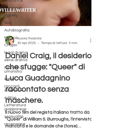
Romance
Romanzo
Mistery
Noir
Autobiografia
Musica
Chopin
Aurora Redville
30 apr 2025
Tempo di lettura: 3 min
legal drama
serie drama
Daniel Craig, il desiderio
racconti
umoristici
che sfugge: "Queer" di
ironic
Luca Guadagnino
racconti
divertenti
raccontato senza
editori
Letteratura
maschere.
giapponese
sessualità
Il nuovo film del regista italiano tratto da
recensione
“Queer” di William S. Burroughs, l'intervista