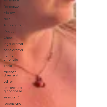
Romance
Romanzo
Mistery
Noir
Autobiografia
Musica
Chopin
legal drama
serie drama
racconti
umoristici
ironic
racconti
divertenti
editori
Letteratura
giapponese
sessualità
recensione