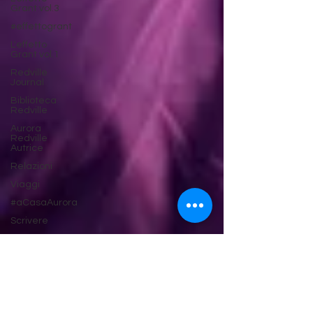
Grant vol.3
#effettogrant
L'effetto
Grant vol.1
Redville
Journal
Biblioteca
Redville
Aurora
Redville
Autrice
Relazioni
Viaggi
#aCasaAurora
Scrivere
S&H
Magazine
Cinema &
Serie TV
Aurora Redville