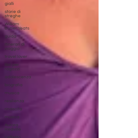
gialli
storie di
streghe
William
Butler Yeats
guida
itinerari di
viaggio
travel lover
libri per
ragazzi
adolescenza
biografia
musica
resilienza
rinascita
musica
Aurora
Redville
L'effetto