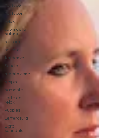
Youtube
Youtuber
relax
suoni della
natura
sussurri
società
tendenze
Scuola
meditazione
respiro
namaste
l'arte del
relax
Puppies
Letteratura
Libro
scandalo