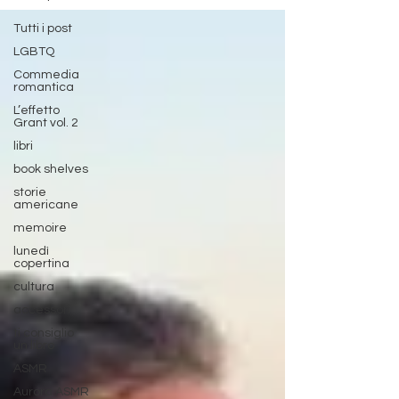
Tutti i post
LGBTQ
Commedia
romantica
L’effetto
Grant vol. 2
libri
book shelves
storie
americane
memoire
lunedì
copertina
cultura
accessori
ti consiglio
un libro
ASMR
Aurora ASMR