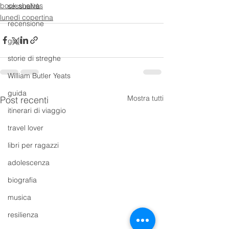
book shelves
sessualità
lunedì copertina
recensione
gialli
storie di streghe
William Butler Yeats
guida
Mostra tutti
Post recenti
itinerari di viaggio
travel lover
libri per ragazzi
adolescenza
biografia
musica
resilienza