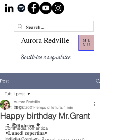
Aurora Redville
ME
NU
Scrittrice e sognatrice
Post
Tutti i post
Aurora Redville
Tutti i post
28 giu 2021
Tempo di lettura: 1 min
Happy birthday Mr.Grant
LGBTQ
🌷 📚𝐑𝐮𝐛𝐫𝐢𝐜𝐚 🌳
Commedia romantica
•𝐋𝐮𝐧𝐞𝐝ì 𝐜𝐨𝐩𝐞𝐫𝐭𝐢𝐧𝐚• 
L’effetto Grant vol. 2