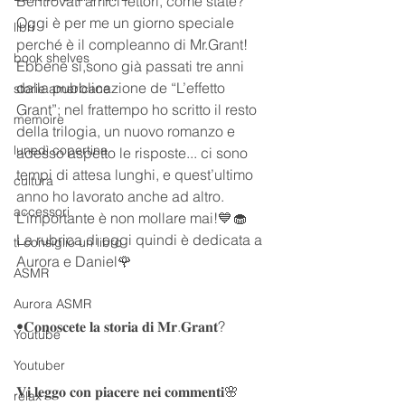
Bentrovati amici lettori, come state?
Oggi è per me un giorno speciale 
libri
perché è il compleanno di Mr.Grant!
book shelves
Ebbene sì,sono già passati tre anni 
dalla pubblicazione de “L’effetto 
storie americane
Grant”; nel frattempo ho scritto il resto 
memoire
della trilogia, un nuovo romanzo e 
lunedì copertina
adesso aspetto le risposte... ci sono 
tempi di attesa lunghi, e quest’ultimo 
cultura
anno ho lavorato anche ad altro. 
accessori
L’importante è non mollare mai!💙🧁
La rubrica di oggi quindi è dedicata a 
ti consiglio un libro
Aurora e Daniel🌹
ASMR
Aurora ASMR
•𝐂𝐨𝐧𝐨𝐬𝐜𝐞𝐭𝐞 𝐥𝐚 𝐬𝐭𝐨𝐫𝐢𝐚 𝐝𝐢 𝐌𝐫.𝐆𝐫𝐚𝐧𝐭?
Youtube
Youtuber
𝐕𝐢 𝐥𝐞𝐠𝐠𝐨 𝐜𝐨𝐧 𝐩𝐢𝐚𝐜𝐞𝐫𝐞 𝐧𝐞𝐢 𝐜𝐨𝐦𝐦𝐞𝐧𝐭𝐢🌸
relax