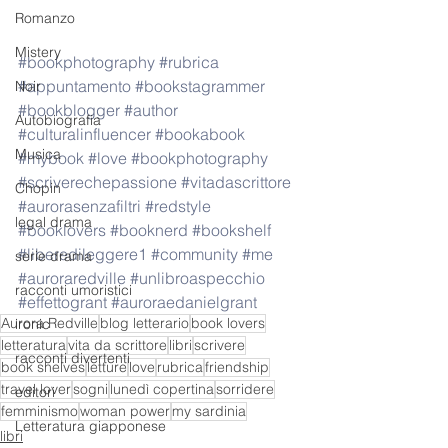
Romanzo
Mistery
#bookphotography
#rubrica
#appuntamento
#bookstagrammer
Noir
#bookblogger
#author
Autobiografia
#culturalinfluencer
#bookabook
Musica
#mybook
#love
#bookphotography
#scriverechepassione
#vitadascrittore
Chopin
#aurorasenzafiltri
#redstyle
legal drama
#booklovers
#booknerd
#bookshelf
#liberedileggere1
#community
#me
serie drama
#auroraredville
#unlibroaspecchio
racconti umoristici
#effettogrant
#auroraedanielgrant
Aurora Redville
blog letterario
book lovers
ironic
letteratura
vita da scrittore
libri
scrivere
racconti divertenti
book shelves
letture
love
rubrica
friendship
travel lover
sogni
lunedì copertina
sorridere
editori
femminismo
woman power
my sardinia
Letteratura giapponese
libri