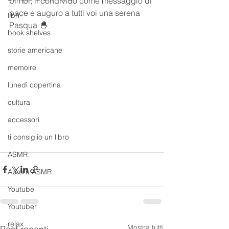
bimbi, li condivido come messaggio di 
pace e auguro a tutti voi una serena 
libri
Pasqua 🐣 
book shelves
storie americane
memoire
lunedì copertina
cultura
accessori
ti consiglio un libro
ASMR
Aurora ASMR
Youtube
Youtuber
relax
Mostra tutti