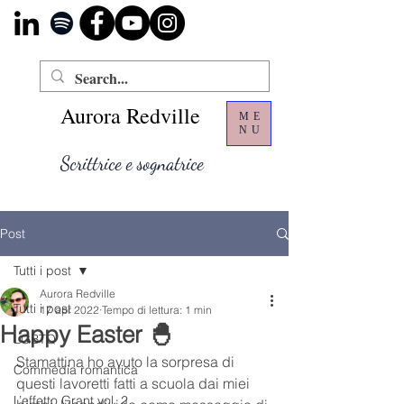
Aurora Redville
ME
NU
Scrittrice e sognatrice
Post
Tutti i post
Aurora Redville
Tutti i post
17 apr 2022
Tempo di lettura: 1 min
Happy Easter 🐣
LGBTQ
Stamattina ho avuto la sorpresa di 
Commedia romantica
questi lavoretti fatti a scuola dai miei 
L’effetto Grant vol. 2