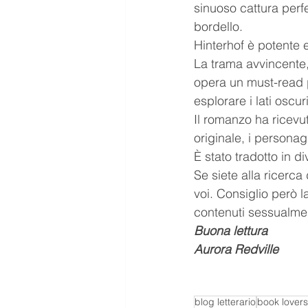
sinuoso cattura perf
bordello.
Hinterhof è potente e
La trama avvincente,
opera un must-read p
esplorare i lati oscu
Il romanzo ha ricevut
originale, i personagg
È stato tradotto in d
Se siete alla ricerca 
voi. Consiglio però 
contenuti sessualmen
Buona lettura
Aurora Redville
blog letterario
book lovers