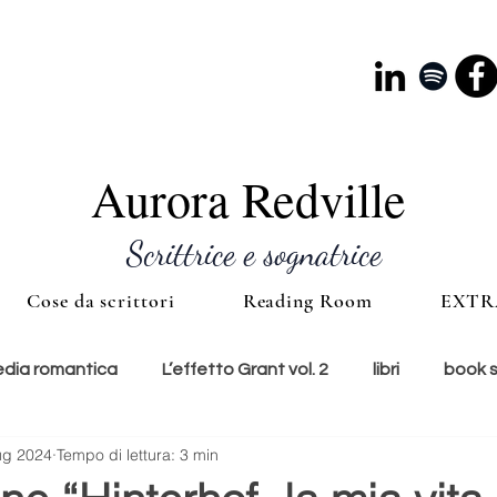
Aurora Redville
Scrittrice e sognatrice
Cose da scrittori
Reading Room
EXTR
ia romantica
L’effetto Grant vol. 2
libri
book 
ug 2024
Tempo di lettura: 3 min
e
lunedì copertina
cultura
accessori
ti con