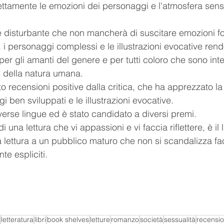
ettamente le emozioni dei personaggi e l'atmosfera sens
 disturbante che non mancherà di suscitare emozioni fort
 i personaggi complessi e le illustrazioni evocative ren
er gli amanti del genere e per tutti coloro che sono inte
ri della natura umana.
o recensioni positive dalla critica, che ha apprezzato la
i ben sviluppati e le illustrazioni evocative.
iverse lingue ed è stato candidato a diversi premi.
di una lettura che vi appassioni e vi faccia riflettere, è il 
la lettura a un pubblico maturo che non si scandalizza fa
te espliciti.
letteratura
libri
book shelves
letture
romanzo
società
sessualità
recensi