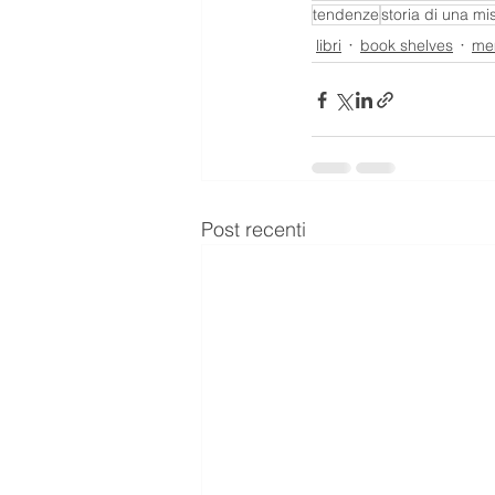
tendenze
storia di una mi
libri
book shelves
me
Post recenti