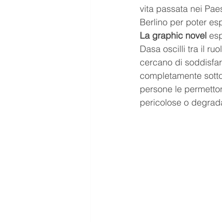
vita passata nei Paes
Berlino per poter esp
La graphic novel
 es
Dasa oscilli tra il ru
cercano di soddisfare
completamente sottom
persone le permetton
pericolose o degrada