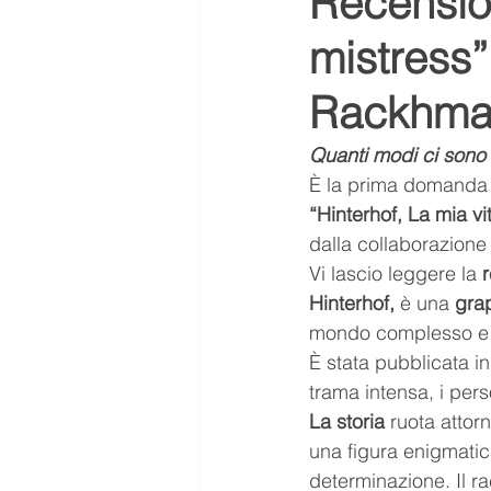
Recension
mistress
ASMR
Aurora ASMR
Rackhma
tendenze
Scuola
me
Quanti modi ci sono d
È la prima domanda c
“Hinterhof, La mia vi
Letteratura
Libro scanda
dalla collaborazione
Vi lascio leggere la 
Hinterhof,
 è una 
grap
mondo complesso e sp
È stata pubblicata in
trama intensa, i pers
La storia
 ruota atto
una figura enigmatica
determinazione. Il rac