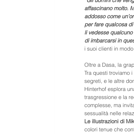
“Gli uomini che veng
affascinano molto. M
addosso come un’om
per fare qualcosa d
li vedesse qualcuno 
di imbarcarsi in que
i suoi clienti in mod
Oltre a Dasa, la gra
Tra questi troviamo i
segreti, e le altre 
Hinterhof esplora una
trasgressione e la r
complesse, ma invita i
sessualità nelle rela
Le illustrazioni di 
colori tenue che cont