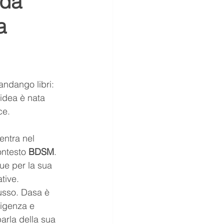
 da
a
sussurri
società
Puppies
ndango libri: 
’idea è nata 
ce.
entra nel 
ontesto 
BDSM
. 
gue per la sua 
tive.
usso. Dasa è 
ligenza e 
parla della sua 