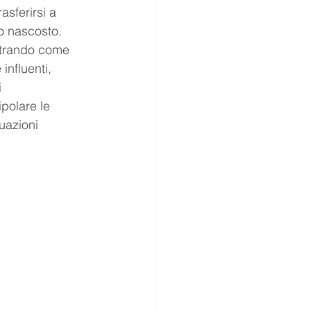
asferirsi a 
to nascosto.
ostrando come 
influenti, 
 
polare le 
uazioni 