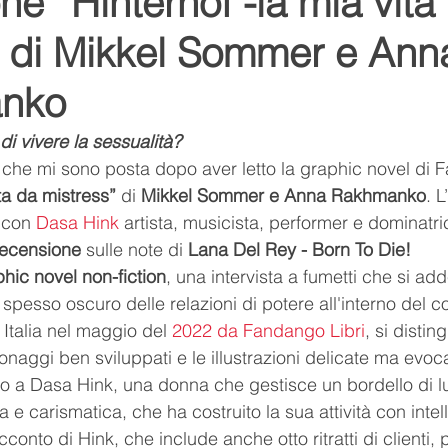
e “Hinterhof -la mia vita
” di Mikkel Sommer e Ann
Youtube
Youtuber
relax
suoni della natura
nko
ditazione
respiro
namaste
l'arte del relax
i vivere la sessualità?
he mi sono posta dopo aver letto la graphic novel di Fa
ta da mistress”
 di 
Mikkel Sommer e Anna Rakhmanko
. L
lo
Romance
Romanzo
 con 
Dasa Hink
 artista, musicista, performer e dominatri
recensione
 sulle note di 
Lana Del Rey - Born To Die!
hic novel non-fiction
, una intervista a fumetti che si add
esso oscuro delle relazioni di potere all'interno del c
 Italia nel maggio del 
2022 da Fandango Libri
, si distin
onaggi ben sviluppati e le illustrazioni delicate ma evoca
rno a Dasa Hink, una donna che gestisce un bordello di l
 e carismatica, che ha costruito la sua attività con intel
conto di Hink, che include anche otto ritratti di clienti, 