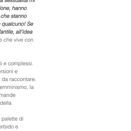
a sessualità mi 
ione, hanno 
che stanno 
 qualcuno! Se 
tile, all’idea 
e che vive con 
i e complessi. 
rsioni e 
a da raccontare.
 femminismo, la 
domande 
della 
palette di 
orbido e 