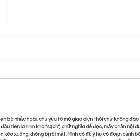
“La ragazza degli anni ’20
🎃 
(nel 2025): il mio viaggio
RIC
nell’Art Déco”
PIC
 bạn bè nhắc hoài, chủ yếu tò mò giao diện thôi chứ không đào 
 đầu tiên là nhìn khá “sạch”, chữ nghĩa dễ đọc, mấy phần nội d
n kéo xuống không bị rối mắt. Mình có để ý họ có đoạn cảnh b