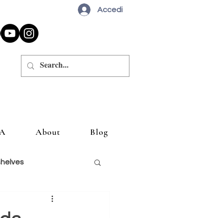
Accedi
A
About
Blog
shelves
siglio un libro