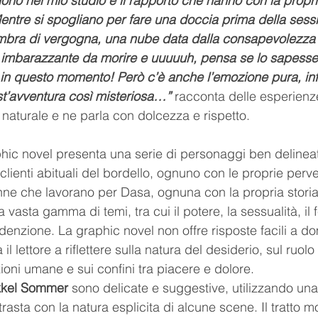
ono nel mio studio e il rapporto che hanno con la propri
entre si spogliano per fare una doccia prima della sess
bra di vergogna, una nube data dalla consapevolezza 
i imbarazzante da morire e uuuuuh, pensa se lo sapesse
in questo momento! Però c’è anche l’emozione pura, infan
st’avventura così misteriosa…”
 racconta delle esperienz
o naturale e ne parla con dolcezza e rispetto.
phic novel presenta una serie di personaggi ben delineat
 clienti abituali del bordello, ognuno con le proprie perve
donne che lavorano per Dasa, ognuna con la propria stori
 vasta gamma di temi, tra cui il potere, la sessualità, il
edenzione. La graphic novel non offre risposte facili a 
l lettore a riflettere sulla natura del desiderio, sul ruolo 
zioni umane e sui confini tra piacere e dolore.
Mikkel Sommer
 sono delicate e suggestive, utilizzando una 
rasta con la natura esplicita di alcune scene. Il tratto m