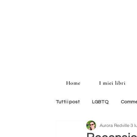
Home
I miei libri
Tutti i post
LGBTQ
Commed
Aurora Redville
3 l
storie americane
memoir