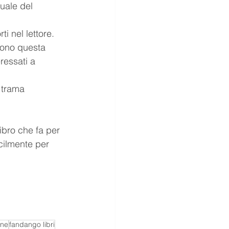
uale del 
i nel lettore. 
dono questa 
ressati a 
 trama 
libro che fa per 
cilmente per 
one
fandango libri