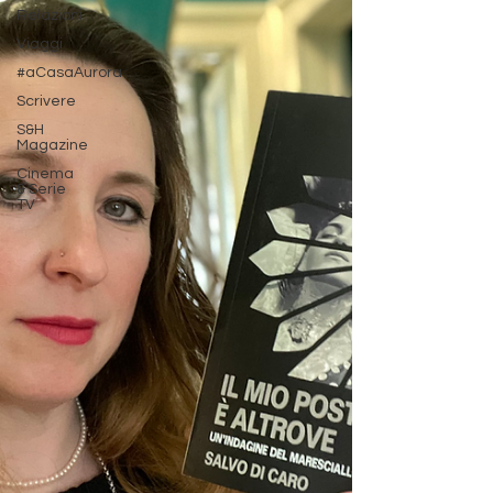
Relazioni
Viaggi
#aCasaAurora
Scrivere
S&H
Magazine
Cinema
& Serie
TV