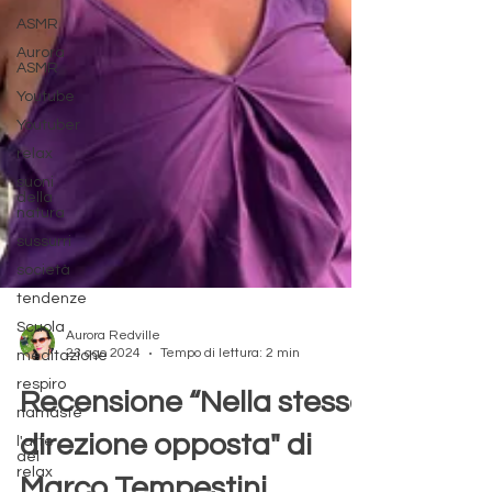
ASMR
Aurora
ASMR
Youtube
Youtuber
relax
suoni
della
natura
sussurri
società
tendenze
Scuola
meditazione
Aurora Redville
respiro
23 ago 2024
Tempo di lettura: 2 min
namaste
Recensione “Nella stessa
l'arte
del
relax
direzione opposta" di