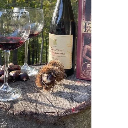
editori
Letteratura
giapponese
sessualità
recensione
gialli
storie
di
streghe
William
Butler
Yeats
guida
itinerari
di
viaggio
travel
lover
libri
per
ragazzi
adolescenza