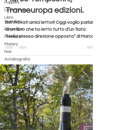
Puppies
Marco Tempestini,
Letteratura
Libro
Transeuropa edizioni.
scandalo
Romance
Bentrovati amici lettori! Oggi voglio parlarvi
Romanzo
di un libro che ho letto tutto d’un fiato:
Mistery
“Nella stessa direzione opposta” di Marco...
Noir
Autobiografia
Musica
Chopin
legal
drama
serie
drama
racconti
umoristici
ironic
racconti
divertenti