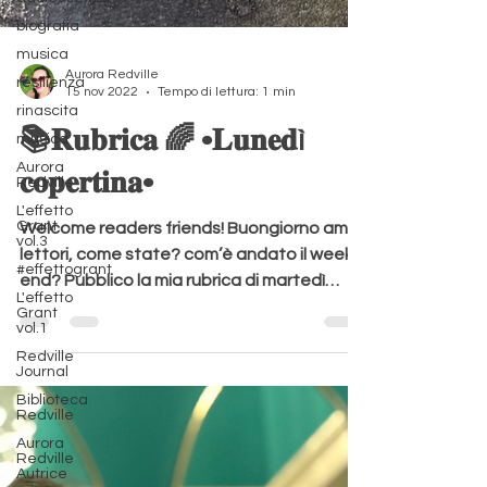
biografia
musica
resilienza
rinascita
musica
Aurora Redville
Aurora
Redville
15 nov 2022
Tempo di lettura: 1 min
L'effetto
📚𝐑𝐮𝐛𝐫𝐢𝐜𝐚 🌈 •𝐋𝐮𝐧𝐞𝐝ì
Grant
vol.3
𝐜𝐨𝐩𝐞𝐫𝐭𝐢𝐧𝐚•
#effettogrant
L'effetto
Grant
Welcome readers friends! Buongiorno amici
vol.1
lettori, come state? com’è andato il week
Redville
end? Pubblico la mia rubrica di martedì
Journal
anziché...
Biblioteca
Redville
Aurora
Redville
Autrice