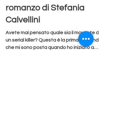
Aurora Redville
31 gen 2022
Tempo di lettura: 3 min
Recensione “Maledetta
fortuna” il nuovo
romanzo di Stefania
Calvellini
Avete mai pensato quale sia il movente di
un serial killer? Questa è la prima domanda
che mi sono posta quando ho iniziato a
leggere...