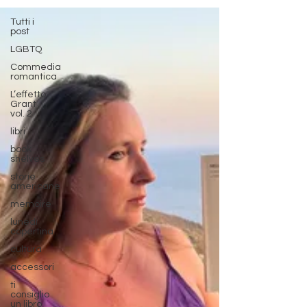
Tutti i
post
LGBTQ
Commedia
romantica
L’effetto
Grant
vol. 2
libri
book
shelves
storie
americane
memoire
lunedì
copertina
cultura
accessori
ti
consiglio
un libro