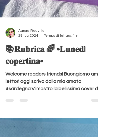
Aurora Redville
29 lug 2024
Tempo di lettura: 1 min
📚𝐑𝐮𝐛𝐫𝐢𝐜𝐚 🌈 •𝐋𝐮𝐧𝐞𝐝ì
𝐜𝐨𝐩𝐞𝐫𝐭𝐢𝐧𝐚•