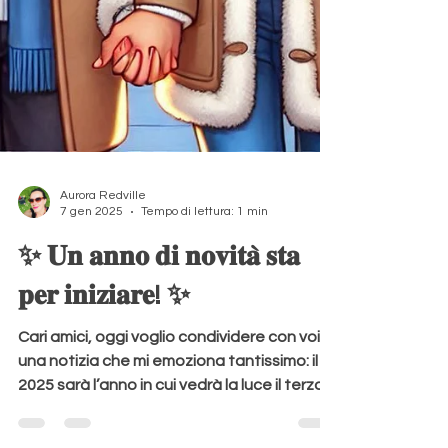
Aurora Redville
7 gen 2025
Tempo di lettura: 1 min
✨ 𝐔𝐧 𝐚𝐧𝐧𝐨 𝐝𝐢 𝐧𝐨𝐯𝐢𝐭𝐚̀ 𝐬𝐭𝐚
𝐩𝐞𝐫 𝐢𝐧𝐢𝐳𝐢𝐚𝐫𝐞! ✨
Cari amici, oggi voglio condividere con voi