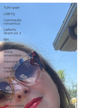
Tutti i post
LGBTQ
Commedia
romantica
L’effetto
Grant vol. 2
libri
book shelves
storie
americane
memoire
lunedì
copertina
cultura
accessori
ti consiglio
un libro
ASMR
Aurora ASMR