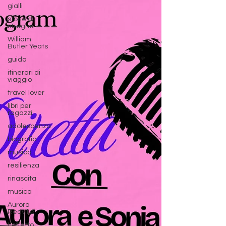
gialli
storie di
streghe
William
Butler Yeats
guida
itinerari di
viaggio
travel lover
libri per
ragazzi
adolescenza
biografia
musica
resilienza
rinascita
musica
Aurora
Redville
L'effetto