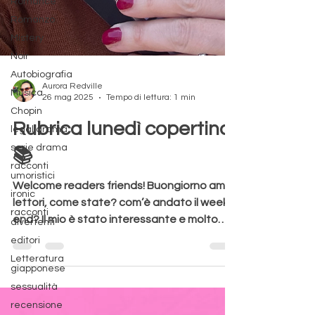
Romance
Romanzo
Mistery
Noir
Autobiografia
Musica
Aurora Redville
Chopin
26 mag 2025
Tempo di lettura: 1 min
legal drama
Rubrica lunedì copertina
serie drama
racconti
📚
umoristici
ironic
Welcome readers friends! Buongiorno amici
racconti
divertenti
lettori, come state? com’è andato il week
editori
end? Il mio è stato interessante e molto
Letteratura
rilassante....
giapponese
sessualità
recensione