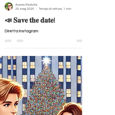
Aurora Redville
25 mag 2025
Tempo di lettura: 1 min
📣 𝐒𝐚𝐯𝐞 𝐭𝐡𝐞 𝐝𝐚𝐭𝐞!
Diretta Instagram