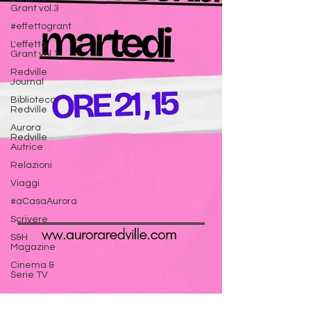
Grant vol.3
#effettogrant
L'effetto
Grant vol.1
Redville
Journal
Biblioteca
Redville
Aurora
Redville
Autrice
Relazioni
Viaggi
#aCasaAurora
Scrivere
S&H
Magazine
Cinema &
Serie TV