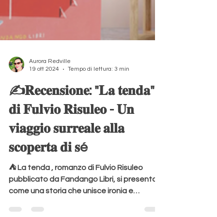
Aurora Redville
19 ott 2024
Tempo di lettura: 3 min
✍️𝐑𝐞𝐜𝐞𝐧𝐬𝐢𝐨𝐧𝐞: "𝐋𝐚 𝐭𝐞𝐧𝐝𝐚"
𝐝𝐢 𝐅𝐮𝐥𝐯𝐢𝐨 𝐑𝐢𝐬𝐮𝐥𝐞𝐨 - 𝐔𝐧
𝐯𝐢𝐚𝐠𝐠𝐢𝐨 𝐬𝐮𝐫𝐫𝐞𝐚𝐥𝐞 𝐚𝐥𝐥𝐚