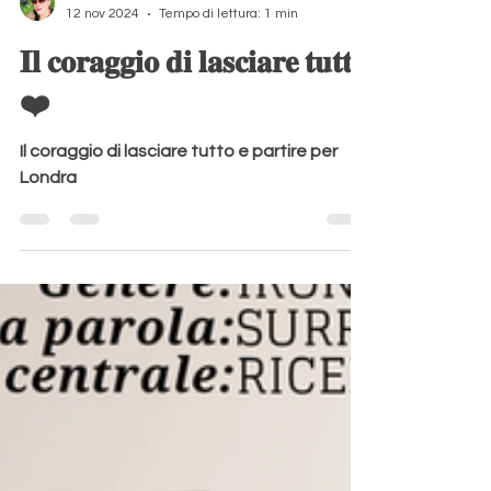
Aurora Redville
12 nov 2024
Tempo di lettura: 1 min
𝐈𝐥 𝐜𝐨𝐫𝐚𝐠𝐠𝐢𝐨 𝐝𝐢 𝐥𝐚𝐬𝐜𝐢𝐚𝐫𝐞 𝐭𝐮𝐭𝐭𝐨
❤️
Il coraggio di lasciare tutto e partire per
Londra