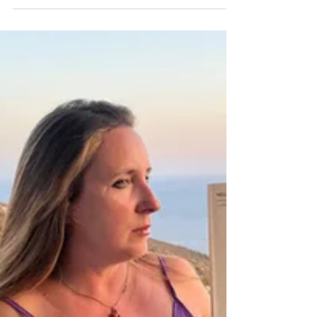
𝐬𝐜𝐨𝐩𝐞𝐫𝐭𝐚 𝐝𝐢 𝐬é
⛺️ La tenda , romanzo di Fulvio Risuleo
pubblicato da Fandango Libri, si presenta
come una storia che unisce ironia e
profondità,...