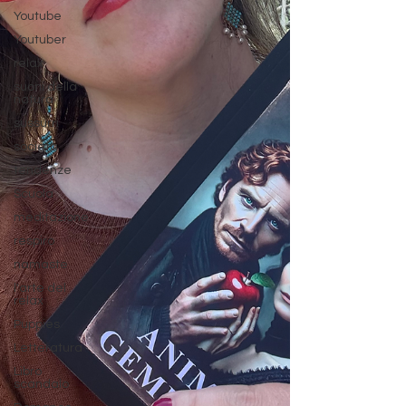
Youtube
Youtuber
relax
suoni della
natura
sussurri
società
tendenze
Scuola
meditazione
respiro
namaste
l'arte del
relax
Puppies
Letteratura
Libro
scandalo