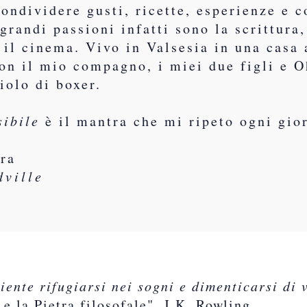
ondividere gusti, ricette, esperienze e c
grandi passioni infatti sono la scrittura,
e il cinema. Vivo in Valsesia in una casa 
on il mio compagno, i miei due figli e O
iolo di boxer.
sibile
è il mantra che mi ripeto ogni gio
?
ura
dville
iente rifugiarsi nei sogni e dimenticarsi di v
 e la Pietra filosofale", J.K. Rowling.