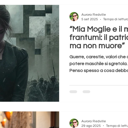
Aurora Redville
5 set 2025
Tempo di lettur
“Mia Moglie e il
frantumi: il patr
ma non muore”
Guerre, carestie, valori che c
potere maschile si sgretola
Penso spesso a cosa debba s
mio blog, ma oggi, dopo una 
ho deciso di condividere il 
e moglie che osserva la nos
preoccupazione che prima d’
Oggi non voglio parlare di e
questo momento riesco a sci
Aurora Redville
29 ago 2025
Tempo di lett