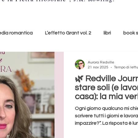
ia romantica
L’effetto Grant vol. 2
libri
book 
e
lunedì copertina
cultura
accessori
ti con
Aurora Redville
21 nov 2025
Tempo di lettu
🌿 Redville Jour
Youtube
Youtuber
relax
suoni della natura
stare soli (e la
casa): la mia ver
ditazione
respiro
namaste
l'arte del relax
Ogni giorno qualcuno mi chi
scrivere tutti i giorni e lav
impazzire?”. La risposta è l
mia. All’inizio la verità era s
lo
Romance
Romanzo