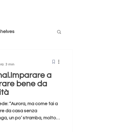
shelves
siglio un libro
ra: 3 min
nal.Imparare a
sussurri
società
vorare bene da
ità
Puppies
ede: “Aurora, ma come fai a
orare da casa senza
unga, un po’ stramba, molto
emplice: casa era l’unico