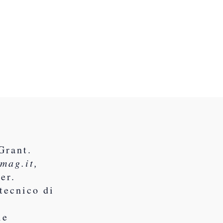
Grant.
mag.it,
er.
tecnico di
yle