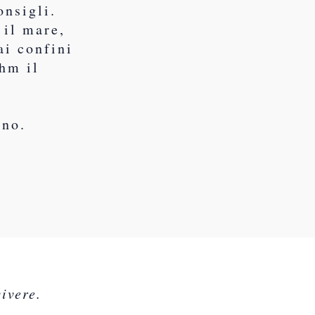
onsigli.
 il mare,
ai confini
hm il
rno.
ivere.