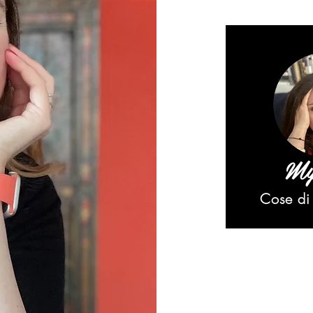
My
Cose di 