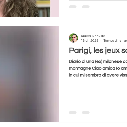
posto che avevo. Dovevo stare
ogni momento — anche quell
Guardavamo un film? Io pre
scrivevo. Dormivano? Io riela
allora. Poi tutto è cambiato: 
Aurora Redville
16 ott 2025
Tempo di lettur
Parigi, les jeux s
Diario di una (ex) milanese c
montagne Ciao amica (o amico
in cui mi sembra di avere vis
precedente — quella milanes
all’ultimo, aperitivi infiniti e
— ho avuto la fortuna di en
istante, nel meraviglioso ci
ancora quella sera: un invito
biglietti che profumano di pr