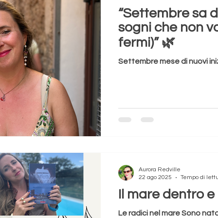
“Settembre sa di 
sogni che non v
fermi)” 🌿
Settembre mese di nuovi ini
Aurora Redville
22 ago 2025
Tempo di lett
Il mare dentro e 
Le radici nel mare Sono nata