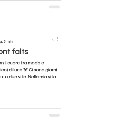
 con i miei figli piccoli e
i caotici — era un regalo.
ndevo nota. Giocavano? Io
boravo. Era la mia routine di
è arrivata l
a: 3 min
ont faits
on il cuore tra moda e
) di luce 🌸 Ci sono giorni
suto due vite. Nella mia vita
e, fatta di taxi presi
 sogni cuciti su tessuti preziosi
trare, anche solo per un
rco della moda. Ricordo
 per una sfilata, uno di quei
ivile