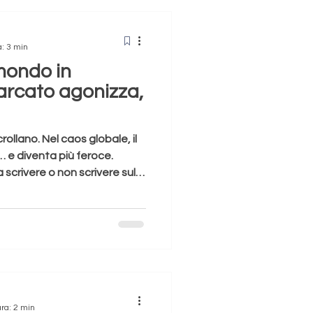
a: 3 min
 mondo in
iarcato agonizza,
rollano. Nel caos globale, il
… e diventa più feroce.
crivere o non scrivere sul
riflessione lunga e intensa,
mio pensiero di donna, madre
tra società con una
oggi non si era sentita.
nergia positiva perché in
ndere la mia vita pri
ura: 2 min