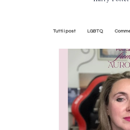
Tutti i post
LGBTQ
Commed
storie americane
memoir
ASMR
Aurora ASMR
tendenze
Scuola
me
Letteratura
Libro scanda